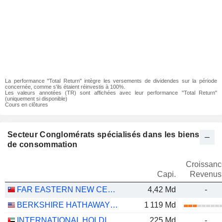
La performance "Total Return" intègre les versements de dividendes sur la période
concernée, comme s'ils étaient réinvestis à 100%.
Les valeurs annotées (TR) sont affichées avec leur performance "Total Return"
(uniquement si disponible)
Cours en clôtures
Secteur Conglomérats spécialisés dans les biens
de consommation
Croissanc
Capi.
Revenus
FAR EASTERN NEW CENTURY CORPORATION
4,42 Md
-
BERKSHIRE HATHAWAY INC.
1 119 Md
INTERNATIONAL HOLDING COMPANY
225 Md
-