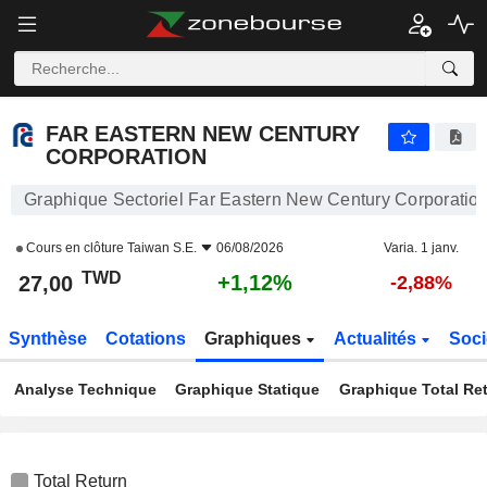
FAR EASTERN NEW CENTURY CORPORATION
27,00
NT$
+1,12%
FAR EASTERN NEW CENTURY
CORPORATION
Graphique Sectoriel Far Eastern New Century Corporatio
Cours en clôture
Taiwan S.E.
06/08/2026
Varia. 1 janv.
TWD
+1,12%
27,00
-2,88%
Synthèse
Cotations
Graphiques
Actualités
Soci
Analyse Technique
Graphique Statique
Graphique Total Re
Total Return