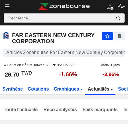
FAR EASTERN NEW CENTURY CORPORATION
26,70
NT$
-1,66%
FAR EASTERN NEW CENTURY
CORPORATION
Articles Zonebourse Far Eastern New Century Corporatio
Cours en clôture
Taiwan S.E.
05/08/2026
Varia. 1 janv.
TWD
-1,66%
26,70
-3,96%
Synthèse
Cotations
Graphiques
Actualités
Soci
Toute l'actualité
Reco analystes
Faits marquants
In