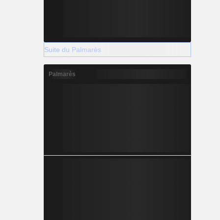
Suite du Palmarès
Palmarès