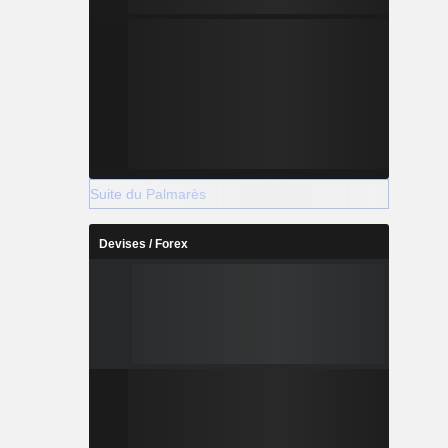
Suite du Palmarès
Devises / Forex