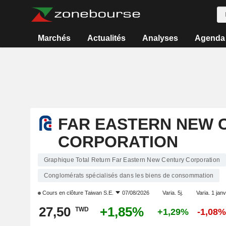
Marchés
Actualités
Analyses
Agenda
FAR EASTERN NEW 
CORPORATION
Graphique Total Return Far Eastern New Century Corporation
Conglomérats spécialisés dans les biens de consommation
Cours en clôture
Taiwan S.E.
07/08/2026
Varia. 5j.
Varia. 1 janv
27,50
+1,85%
TWD
+1,29%
-1,08