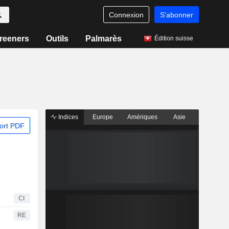
Connexion
S'abonner
reeners
Outils
Palmarès
Édition suisse
Indices
Europe
Amériques
Asie
ort PDF
CI
RE