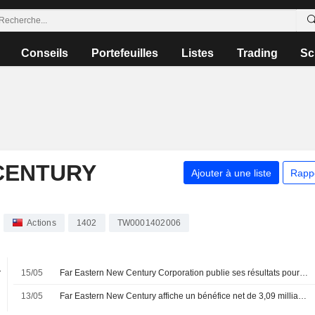
Conseils
Portefeuilles
Listes
Trading
Sc
CENTURY
Ajouter à une liste
Rapp
Actions
1402
TW0001402006
.
15/05
Far Eastern New Century Corporation publie ses résultats pour le premier trimestre clos le 31 mars 2026
%
13/05
Far Eastern New Century affiche un bénéfice net de 3,09 milliards de TWD au premier trimestre