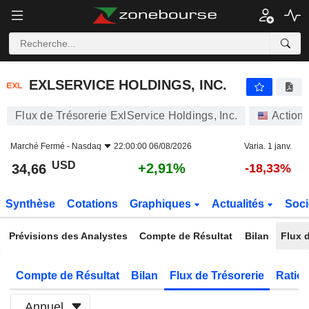
EXLSERVICE HOLDINGS, INC.
34,66
$
+2,91%
EXLSERVICE HOLDINGS, INC.
Flux de Trésorerie ExlService Holdings, Inc.
Action
Marché Fermé -
Nasdaq
22:00:00 06/08/2026
Varia. 1 janv.
USD
+2,91%
34,66
-18,33%
Synthèse
Cotations
Graphiques
Actualités
Soci
Prévisions des Analystes
Compte de Résultat
Bilan
Flux d
Compte de Résultat
Bilan
Flux de Trésorerie
Ratios
Annuel