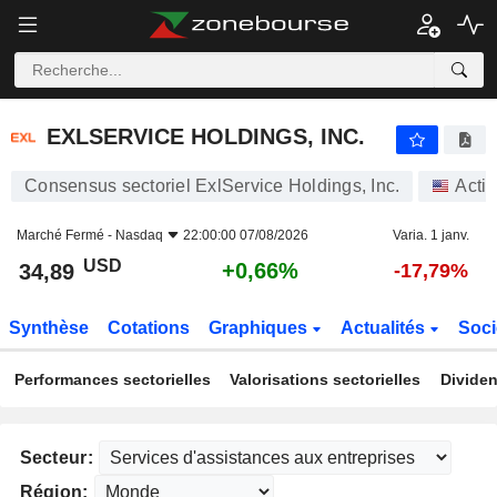
EXLSERVICE HOLDINGS, INC.
34,89
$
+0,66%
EXLSERVICE HOLDINGS, INC.
Consensus sectoriel ExlService Holdings, Inc.
Acti
Marché Fermé -
Nasdaq
22:00:00 07/08/2026
Varia. 1 janv.
USD
+0,66%
34,89
-17,79%
Synthèse
Cotations
Graphiques
Actualités
Soci
Performances sectorielles
Valorisations sectorielles
Dividen
Secteur:
Région: