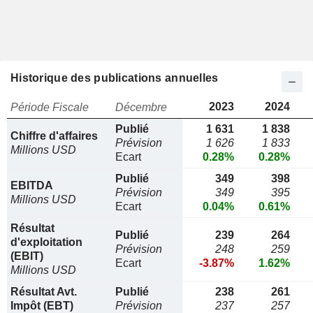
Historique des publications annuelles
2023
2024
Période Fiscale
Décembre
Publié
1 631
1 838
Chiffre d'affaires
Prévision
1 626
1 833
Millions USD
Ecart
0.28%
0.28%
Publié
349
398
EBITDA
Prévision
349
395
Millions USD
Ecart
0.04%
0.61%
Résultat
Publié
239
264
d'exploitation
Prévision
248
259
(EBIT)
Ecart
-3.87%
1.62%
Millions USD
Résultat Avt.
Publié
238
261
Impôt (EBT)
Prévision
237
257