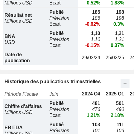
Millions USD
Ecart
0.52%
1.88%
Publié
185
198
Résultat net
Prévision
186
198
Millions USD
Ecart
-0.62%
0.3%
Publié
1,10
1,21
BNA
Prévision
1,10
1,21
USD
Ecart
-0.15%
0.37%
Date de
29/02/24
25/02/25
2
publication
Historique des publications trimestrielles
2024 Q4
2025 Q1
2
Période Fiscale
Juin
Publié
481
501
Chiffre d'affaires
Prévision
476
490
Millions USD
Ecart
1.21%
2.18%
Publié
103
111
EBITDA
Prévision
101
106
Millions USD