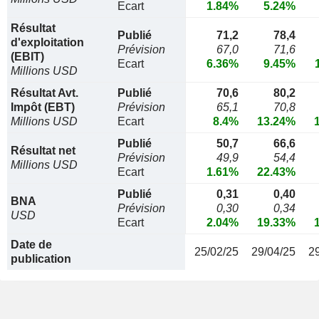
Ecart
1.84%
5.24%
Résultat
Publié
71,2
78,4
d'exploitation
Prévision
67,0
71,6
(EBIT)
Ecart
6.36%
9.45%
Millions USD
Résultat Avt.
Publié
70,6
80,2
Impôt (EBT)
Prévision
65,1
70,8
Millions USD
Ecart
8.4%
13.24%
Publié
50,7
66,6
Résultat net
Prévision
49,9
54,4
Millions USD
Ecart
1.61%
22.43%
Publié
0,31
0,40
BNA
Prévision
0,30
0,34
USD
Ecart
2.04%
19.33%
Date de
25/02/25
29/04/25
2
publication