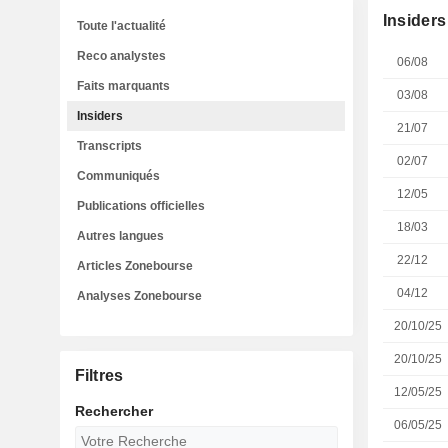
Insiders
Toute l'actualité
Reco analystes
06/08
Faits marquants
03/08
Insiders
21/07
Transcripts
02/07
Communiqués
12/05
Publications officielles
18/03
Autres langues
22/12
Articles Zonebourse
04/12
Analyses Zonebourse
20/10/25
20/10/25
Filtres
12/05/25
Rechercher
06/05/25