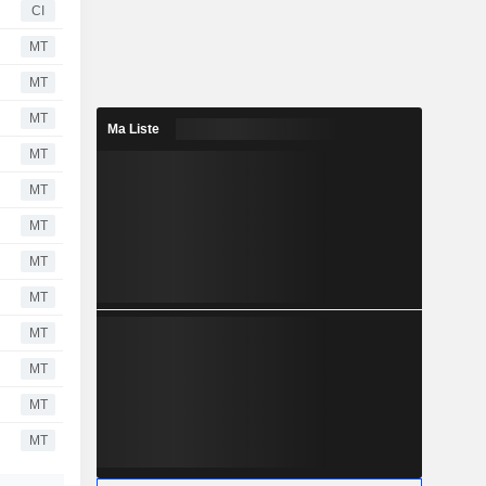
CI
MT
MT
MT
Ma Liste
MT
MT
MT
MT
MT
MT
MT
MT
MT