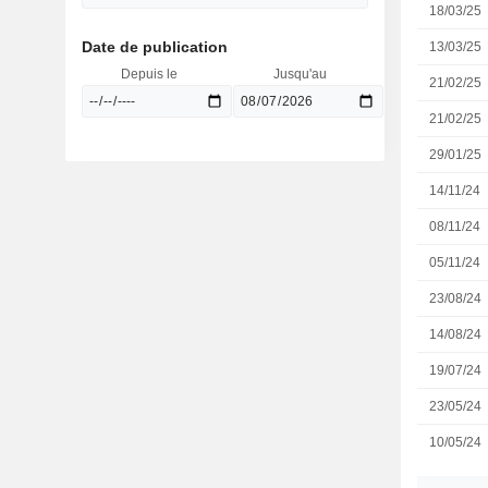
18/03/25
Date de publication
13/03/25
Depuis le
Jusqu'au
21/02/25
21/02/25
29/01/25
14/11/24
08/11/24
05/11/24
23/08/24
14/08/24
19/07/24
23/05/24
10/05/24