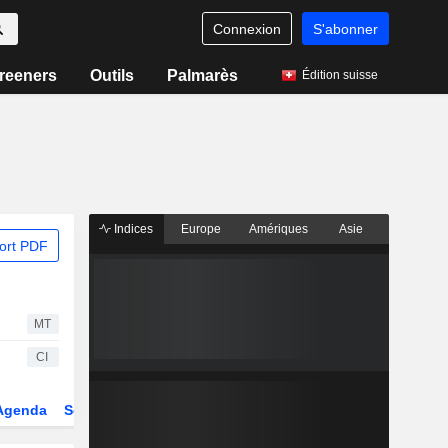
Connexion
S'abonner
reeners
Outils
Palmarès
Édition suisse
Indices
Europe
Amériques
Asie
ort PDF
MT
CI
Agenda
Secteur
Dérivés
Fonds et ETFs