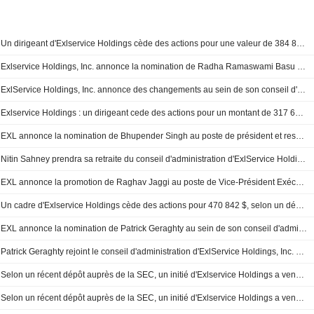
Un dirigeant d'Exlservice Holdings cède des actions pour une valeur de 384 890 $, selon un récent document de la SEC
Exlservice Holdings, Inc. annonce la nomination de Radha Ramaswami Basu en tant que vice-présidente exécutive, responsable d'iMerit et membre du comité exécutif
ExlService Holdings, Inc. annonce des changements au sein de son conseil d'administration, effectifs le 16 juillet 2026
Exlservice Holdings : un dirigeant cede des actions pour un montant de 317 640 dollars, selon un document de la SEC
EXL annonce la nomination de Bhupender Singh au poste de président et responsable des marchés de croissance internationaux
Nitin Sahney prendra sa retraite du conseil d'administration d'ExlService Holdings, Inc. en juin 2026
EXL annonce la promotion de Raghav Jaggi au poste de Vice-Président Exécutif, Responsable de la Pratique Assurance
Un cadre d'Exlservice Holdings cède des actions pour 470 842 $, selon un dépôt auprès de la SEC
EXL annonce la nomination de Patrick Geraghty au sein de son conseil d'administration
Patrick Geraghty rejoint le conseil d'administration d'ExlService Holdings, Inc. à compter du 20 octobre 2025
Selon un récent dépôt auprès de la SEC, un initié d'Exlservice Holdings a vendu des actions pour une valeur de 1 152 750 dollars.
Selon un récent dépôt auprès de la SEC, un initié d'Exlservice Holdings a vendu des actions pour une valeur de 692 987 dollars.