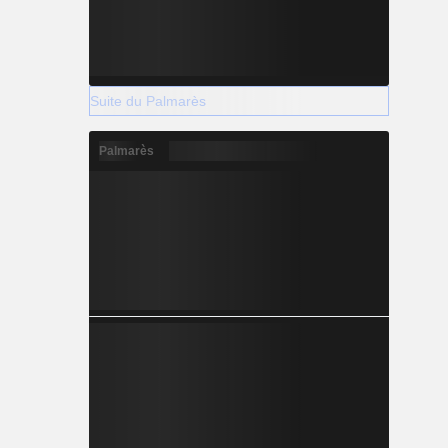
Suite du Palmarès
Palmarès