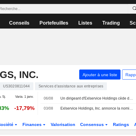
Conseils
Portefeuilles
Listes
Trading
Sc
S, INC.
Ajouter à une liste
Rapp
US3020811044
Services d'assistance aux entreprises
. 5j.
Varia. 1 janv.
06/08
Un dirigeant d'Exlservice Holdings cède des actions pour une valeur de 384 890 $, selon un récent document de la SEC
83%
-17,79%
03/08
Exlservice Holdings, Inc. annonce la nomination de Radha Ramaswami Basu en tant que vice-présidente exécutive, responsable d'iMerit et membre du comité exécutif
Société
Finances
Valorisation
Consensus
Ratings