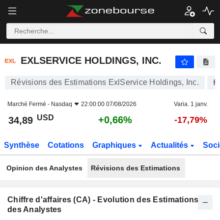
EXLSERVICE HOLDINGS, INC.
34,89
$
+0,66%
EXLSERVICE HOLDINGS, INC.
Révisions des Estimations ExlService Holdings, Inc.
Marché Fermé -
Nasdaq
22:00:00 07/08/2026
Varia. 1 janv.
USD
+0,66%
34,89
-17,79%
Synthèse
Cotations
Graphiques
Actualités
Soci
Opinion des Analystes
Révisions des Estimations
Chiffre d'affaires (CA) - Evolution des Estimations
des Analystes