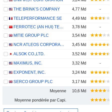
THE BRINK'S COMPANY
4,77 Md
-
TELEPERFORMANCE SE
4,49 Md
FERROTEC (AN HUI) TECHNOLOGY DEVELOPMENT CO.,LTD
3,78 Md
-
MITIE GROUP PLC
3,54 Md
NCR ATLEOS CORPORATION
3,45 Md
ALSOK CO.,LTD.
3,52 Md
MAXIMUS, INC.
3,32 Md
-
EXPONENT, INC.
3,24 Md
SERCO GROUP PLC
3,17 Md
Moyenne
10,6 Md
Moyenne pondérée par Capi.