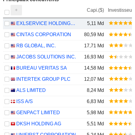
Capi.($)
Investisseur
EXLSERVICE HOLDINGS, INC.
5,11 Md
CINTAS CORPORATION
80,59 Md
RB GLOBAL, INC.
17,71 Md
JACOBS SOLUTIONS INC.
16,93 Md
BUREAU VERITAS SA
14,58 Md
INTERTEK GROUP PLC
12,07 Md
ALS LIMITED
8,24 Md
ISS A/S
6,83 Md
GENPACT LIMITED
5,98 Md
DKSH HOLDING AG
5,51 Md
UNIFIRST CORPORATION
5,24 Md