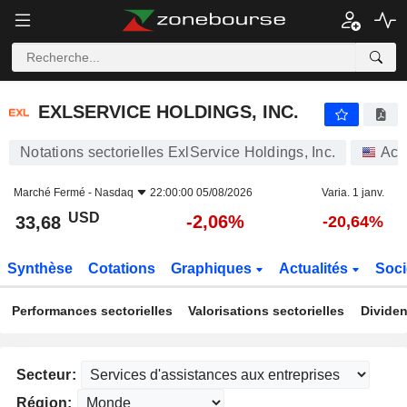
EXLSERVICE HOLDINGS, INC.
33,68
$
-2,06%
EXLSERVICE HOLDINGS, INC.
Notations sectorielles ExlService Holdings, Inc.
Act
Marché Fermé -
Nasdaq
22:00:00 05/08/2026
Varia. 1 janv.
USD
-2,06%
33,68
-20,64%
Synthèse
Cotations
Graphiques
Actualités
Soci
Performances sectorielles
Valorisations sectorielles
Dividen
Secteur:
Région: