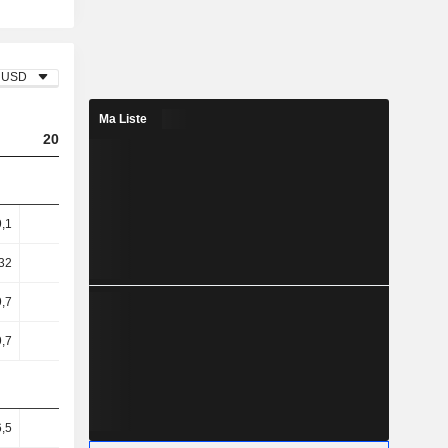
USD
Ma Liste
2023
2024
2025
9,1
10,68
10,78
11,8
32
13,34
13,42
14,99
,7
22,4
21,8
27,25
,7
22,4
21,8
27,25
,5
37,27
37,59
38,37