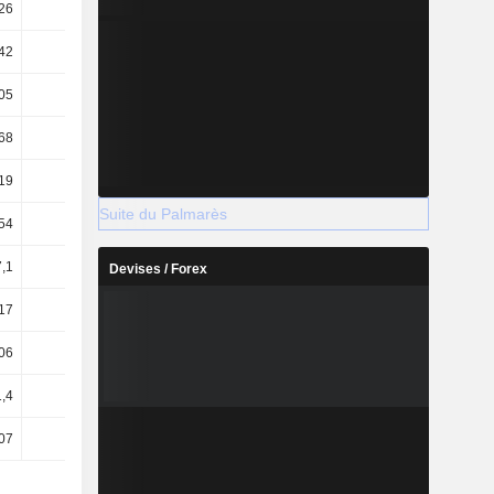
26
23,4
28,28
30,78
42
21,79
37,08
42,01
05
16,69
26,6
29,08
68
38,32
42,54
46,38
19
18,08
13,71
17,8
Suite du Palmarès
54
23,07
17,26
22,1
,1
19,07
14,86
19,11
Devises / Forex
17
0,89
1,1
1,04
06
-0,06
0,08
0,2
1,4
1,08
1,28
1,21
07
-0,08
0,09
0,23