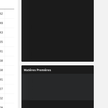
82
15,48
12,74
13,56
49
17,91
13,7
15,93
43
15,73
9,65
17,32
65
21,45
9,7
17,69
81
24,64
10,73
18,79
58
29,09
7,44
26,59
Matières Premières
58
29,09
7,44
26,59
91
21,2
8,51
21,07
27
29,41
10
27,27
02
19,53
9,47
8,75
,09
17,31
3,06
27,46