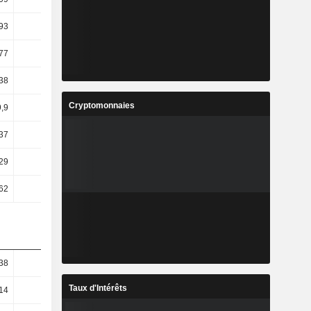
93
7,12
12,24
5,18
77
51,45
6,19
-0,26
38
17,31
4,54
-1,85
Cryptomonnaies
9,9
27,12
27,14
30,61
37
17,77
-12,39
13,7
29
-0,34
36,17
36,53
62
1,81
36,73
33,82
38
20,54
14,1
13,15
Taux d'Intérêts
14
18,7
15,78
14,81