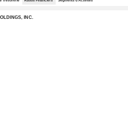
e Trésorerie
Ratios Financiers
Segments d'Activités
HOLDINGS, INC.