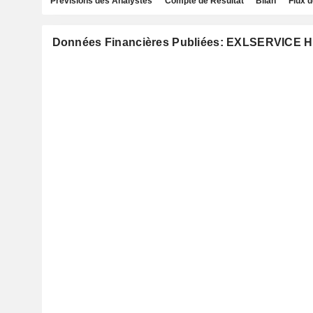
Prévisions des Analystes
Compte de Résultat
Bilan
Flux d
Données Financières Publiées: EXLSERVICE 