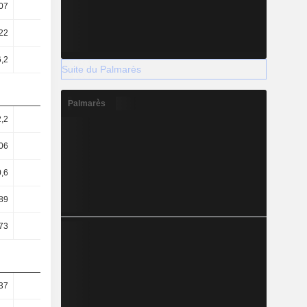
07
1,17
1,2
1,26
22
12,22
12,57
12,37
6,2
5,71
5,64
5,88
Suite du Palmarès
Palmarès
2,2
2,08
2,74
2,56
06
1,9
2,41
2,22
0,6
0,65
0,93
1,08
89
63,91
64,84
62,12
73
2,29
1,74
1,51
37
30,55
39,43
44,46