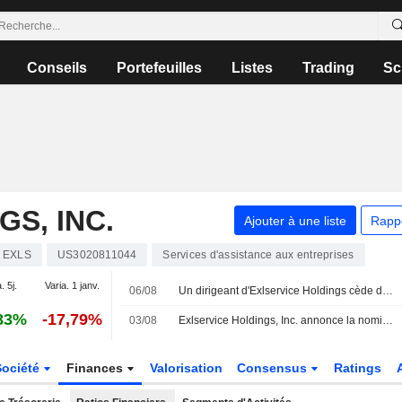
Conseils
Portefeuilles
Listes
Trading
Sc
S, INC.
Ajouter à une liste
Rapp
EXLS
US3020811044
Services d'assistance aux entreprises
. 5j.
Varia. 1 janv.
06/08
Un dirigeant d'Exlservice Holdings cède des actions pour une valeur de 384 890 $, selon un récent document de la SEC
83%
-17,79%
03/08
Exlservice Holdings, Inc. annonce la nomination de Radha Ramaswami Basu en tant que vice-présidente exécutive, responsable d'iMerit et membre du comité exécutif
Société
Finances
Valorisation
Consensus
Ratings