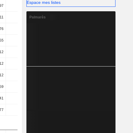
Espace mes listes
97
19,56
20,23
20,53
Palmarès
11
17,14
16,66
17,21
76
15,52
15,1
15,65
55
14,62
14,36
15,02
12
11,32
10,79
12,02
12
11,32
10,79
12,02
12
11,32
10,79
12,02
59
9,01
8,67
9,24
41
8,51
10,26
12,34
77
9,01
10,92
12,86