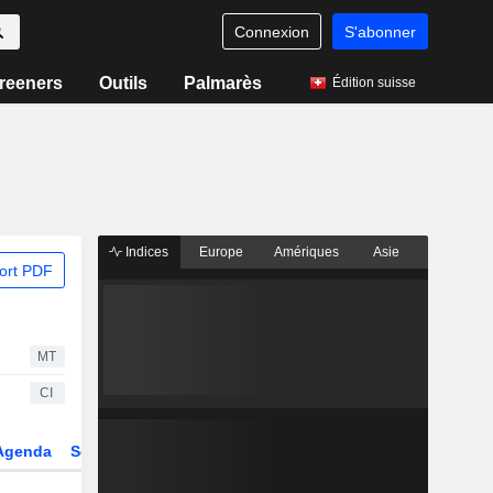
Connexion
S'abonner
reeners
Outils
Palmarès
Édition suisse
Indices
Europe
Amériques
Asie
ort PDF
MT
CI
Agenda
Secteur
Dérivés
Fonds et ETFs