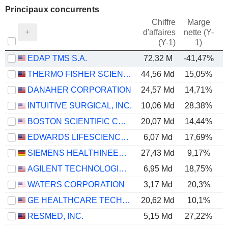
Principaux concurrents
Chiffre
Marge
d'affaires
nette (Y-
E
(Y-1)
1)
EDAP TMS S.A.
72,32 M
-41,47%
THERMO FISHER SCIENTIFIC, INC.
44,56 Md
15,05%
DANAHER CORPORATION
24,57 Md
14,71%
INTUITIVE SURGICAL, INC.
10,06 Md
28,38%
BOSTON SCIENTIFIC CORPORATION
20,07 Md
14,44%
EDWARDS LIFESCIENCES CORPORATION
6,07 Md
17,69%
SIEMENS HEALTHINEERS AG
27,43 Md
9,17%
AGILENT TECHNOLOGIES, INC.
6,95 Md
18,75%
WATERS CORPORATION
3,17 Md
20,3%
GE HEALTHCARE TECHNOLOGIES INC.
20,62 Md
10,1%
RESMED, INC.
5,15 Md
27,22%