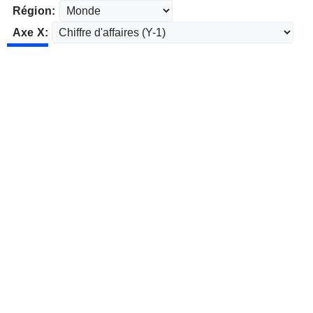
Région:
Axe X: