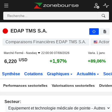
EDAP TMS S.A.
6,220
$
+1,97%
EDAP TMS S.A.
Comparaisons Financières EDAP TMS S.A.
Action
Marché Fermé -
Nasdaq
22:00:00 07/08/2026
Varia. 1 janv.
USD
+1,97%
6,220
+89,06%
Synthèse
Cotations
Graphiques
Actualités
Soci
Performances sectorielles
Valorisations sectorielles
Dividen
Secteur: