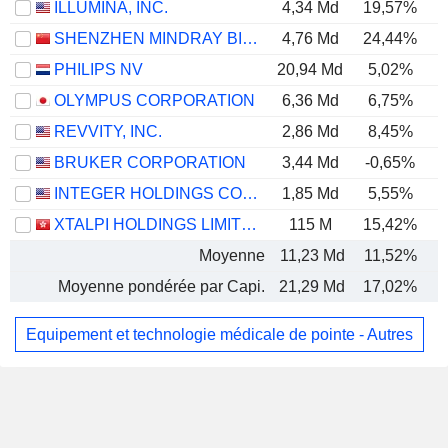
ILLUMINA, INC.
4,34 Md
19,57%
SHENZHEN MINDRAY BIO-MEDICAL ELECTRONICS CO., LTD.
4,76 Md
24,44%
PHILIPS NV
20,94 Md
5,02%
OLYMPUS CORPORATION
6,36 Md
6,75%
REVVITY, INC.
2,86 Md
8,45%
BRUKER CORPORATION
3,44 Md
-0,65%
INTEGER HOLDINGS CORPORATION
1,85 Md
5,55%
XTALPI HOLDINGS LIMITED
115 M
15,42%
Moyenne
11,23 Md
11,52%
Moyenne pondérée par Capi.
21,29 Md
17,02%
Equipement et technologie médicale de pointe - Autres