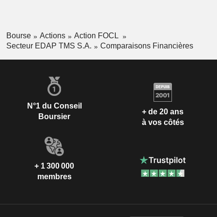
Bourse
Actions
Action FOCL
Secteur EDAP TMS S.A.
Comparaisons Financières
N°1 du Conseil
+ de 20 ans
Boursier
à vos côtés
+ 1 300 000
membres