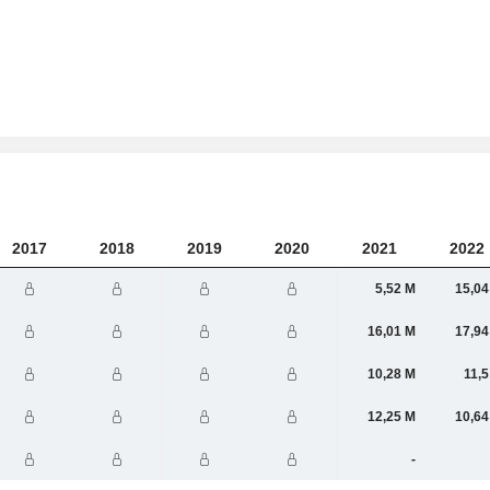
2017
2018
2019
2020
2021
2022
5,52 M
15,04
16,01 M
17,94
10,28 M
11,5
12,25 M
10,64
-