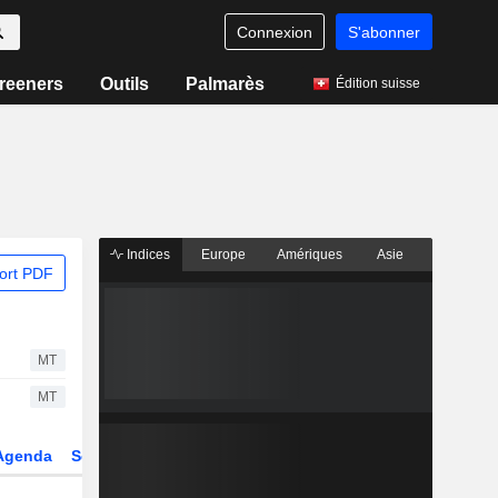
Connexion
S'abonner
reeners
Outils
Palmarès
Édition suisse
Indices
Europe
Amériques
Asie
ort PDF
MT
MT
Agenda
Secteur
Dérivés