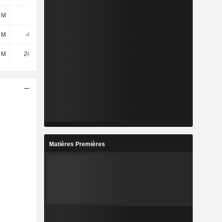
 M
-248 k
-571 k
-809 k
5 M
-4,56 M
-3,71 M
-5,3 M
 M
24,91 M
11,72 M
10,45 M
Matières Premières