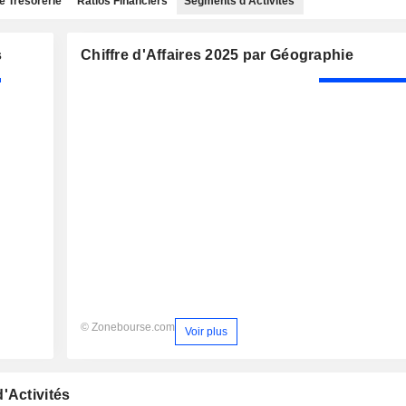
e Trésorerie
Ratios Financiers
Segments d'Activités
s
Chiffre d'Affaires 2025 par Géographie
© Zonebourse.com
Voir plus
'Activités