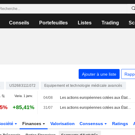
Conseils
Portefeuilles
Listes
Trading
Sc
Ajouter à une liste
Rapp
L
US2683111072
Equipement et technologie médicale avancés
. 5j.
Varia. 1 janv.
04/08
Les actions européennes cotées aux États-Unis sous forme d'ADR progressent lors de la séance de mardi
65%
+85,41%
31/07
Les actions européennes cotées aux États-Unis sous forme d'ADR en repli vendredi
Société
Finances
Valorisation
Consensus
Ratings