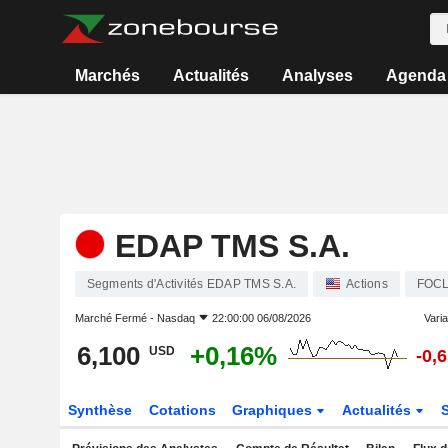
Marchés
Actualités
Analyses
Agenda
EDAP TMS S.A.
Segments d'Activités EDAP TMS S.A.
Actions
FOC
Marché Fermé -
Nasdaq
22:00:00 06/08/2026
Varia
6,100
+0,16%
USD
-0,
Synthèse
Cotations
Graphiques
Actualités