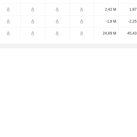
2,42 M
1,97
-1,9 M
-2,2
24,69 M
45,43