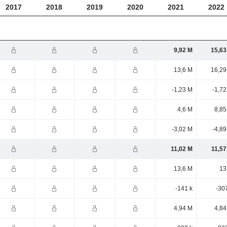
2017
2018
2019
2020
2021
2022
9,92 M
15,63
13,6 M
16,29
-1,23 M
-1,7
4,6 M
8,85
-3,02 M
-4,8
11,02 M
11,57
13,6 M
13
-141 k
-30
4,94 M
4,84