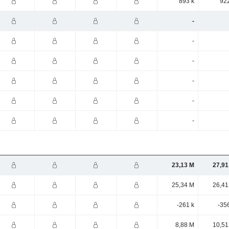
893 k
922
-
-
-
-
-
-
23,13 M
27,91
25,34 M
26,41
-261 k
-35
8,88 M
10,51