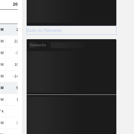
2023
2024
(USD)
 M
20,6 M
23,84 M
37,35 M
Suite du Palmarès
 M
22,44 M
29,95 M
36,91 M
Palmarès
2 M
-3,58 M
-3,1 M
-5,16 M
 M
10,48 M
12,27 M
17,98 M
9 M
-14,78 M
-17,46 M
-20,68 M
 M
9,91 M
8,98 M
7,46 M
 M
12,8 M
11,62 M
8,94 M
7 k
-288 k
-306 k
-89 k
 M
3,64 M
3,49 M
3,45 M