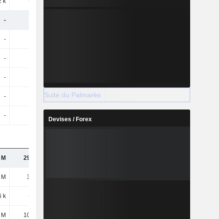
 k
-232 k
1,21 M
2,1 M
-
-
-
-
-
-
-
-
-
-
-
-
-
-
-
-
Suite du Palmarès
-
-
-
-
-
-
-
-
Devises / Forex
 M
29,92 M
31,29 M
25,71 M
 M
31,4 M
32,77 M
22,7 M
6 k
-479 k
-718 k
-462 k
 M
10,29 M
10,8 M
8,58 M