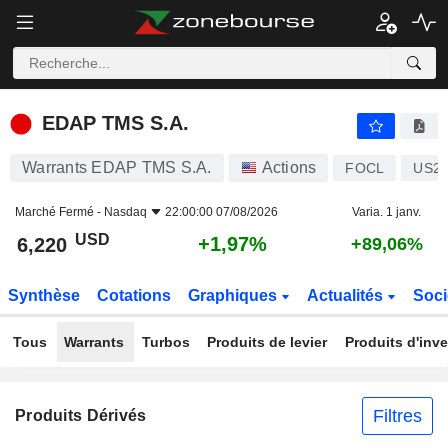
EDAP TMS S.A.
6,220
$
+1,97%
EDAP TMS S.A.
Warrants EDAP TMS S.A.
Actions
FOCL
US26
Marché Fermé -
Nasdaq
22:00:00 07/08/2026
Varia. 1 janv.
USD
+1,97%
6,220
+89,06%
Synthèse
Cotations
Graphiques
Actualités
Soci
Tous
Warrants
Turbos
Produits de levier
Produits d'inv
Filtres
Produits Dérivés