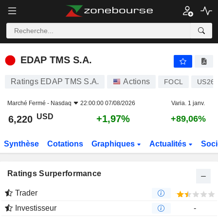
EDAP TMS S.A.
6,220
$
+1,97%
EDAP TMS S.A.
Ratings EDAP TMS S.A.
Actions
FOCL
US268
Marché Fermé -
Nasdaq
22:00:00 07/08/2026
Varia. 1 janv.
USD
+1,97%
6,220
+89,06%
Synthèse
Cotations
Graphiques
Actualités
Soci
Ratings Surperformance
Trader
Investisseur
-