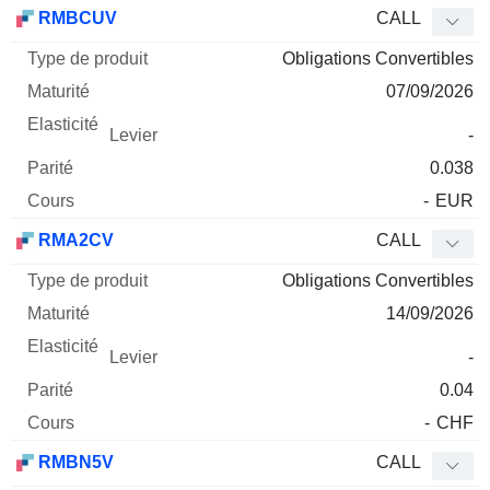
Type
RMBCUV
CALL
de
Obligations Convertibles
Mnemo
Type
produit
Maturité
Elasticité
Levier
Parité
Co
07/09/2026
-
0.038
-
EUR
RMA2CV
CALL
Obligations Convertibles
14/09/2026
-
0.04
-
CHF
RMBN5V
CALL