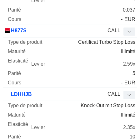
-
0.037
-
EUR
H877S
CALL
Certificat Turbo Stop Loss
Illimité
2.59x
5
-
EUR
CALL
LDHHJB
Knock-Out mit Stop Loss
Illimité
2.35x
10