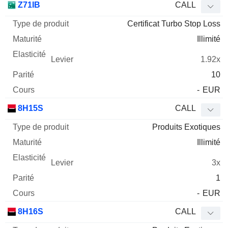
Z71IB
CALL
Certificat Turbo Stop Loss
Illimité
1.92x
10
-
EUR
8H15S
CALL
Produits Exotiques
Illimité
3x
1
-
EUR
8H16S
CALL