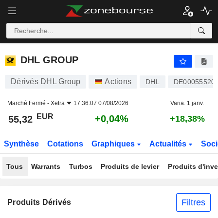
DHL GROUP
55,32
€
+0,04%
DHL GROUP
Dérivés DHL Group
Actions
DHL
DE00055520
Marché Fermé -
Xetra
17:36:07 07/08/2026
Varia. 1 janv.
EUR
+0,04%
55,32
+18,38%
Synthèse
Cotations
Graphiques
Actualités
Soci
Tous
Warrants
Turbos
Produits de levier
Produits d'inv
Filtres
Produits Dérivés