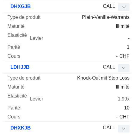
CALL
DHXGJB
Plain-Vanilla-Warrants
Illimité
-
1
-
CHF
CALL
LDHJJB
Knock-Out mit Stop Loss
Illimité
1.99x
10
-
CHF
CALL
DHXKJB