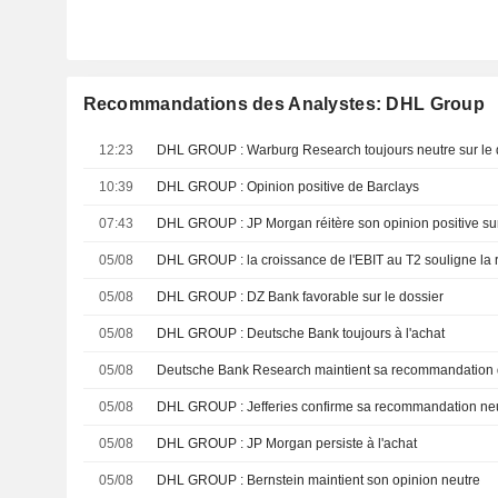
Recommandations des Analystes: DHL Group
12:23
DHL GROUP : Warburg Research toujours neutre sur le 
10:39
DHL GROUP : Opinion positive de Barclays
07:43
DHL GROUP : JP Morgan réitère son opinion positive sur 
05/08
05/08
DHL GROUP : DZ Bank favorable sur le dossier
05/08
DHL GROUP : Deutsche Bank toujours à l'achat
05/08
05/08
DHL GROUP : Jefferies confirme sa recommandation ne
05/08
DHL GROUP : JP Morgan persiste à l'achat
05/08
DHL GROUP : Bernstein maintient son opinion neutre