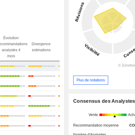
Évolution
Divergence
ecommandations
Divergence
Ecart obj.
objectif
analystes 4
estimations
/ dr
analystes
mois
-4,84%
+7,56%
Plus de notations
+13,23%
-2,55%
Consensus des Analyste
+23,91%
Vente
Ach
+12,12%
Recommandation moyenne
CO
+10,75%
Nombre d'Analystes