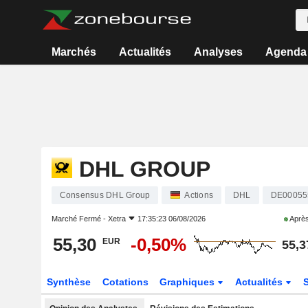
Marchés
Actualités
Analyses
Agenda
DHL GROUP
Consensus DHL Group
Actions
DHL
DE00055
Marché Fermé -
Xetra
17:35:23 06/08/2026
Après
55,30
-0,50%
EUR
55,3
Synthèse
Cotations
Graphiques
Actualités