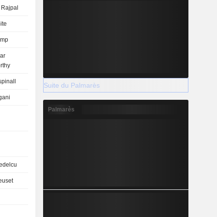
 Rajpal
ite
amp
ar
thy
pinall
Suite du Palmarès
gani
Palmarès
g
Nedelcu
euset