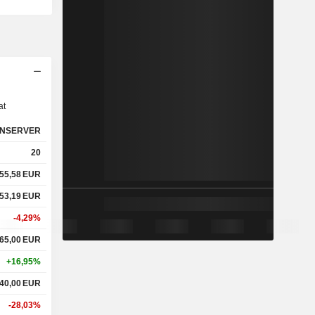
s
at
NSERVER
20
55,58
EUR
53,19
EUR
-4,29%
65,00
EUR
+16,95%
40,00
EUR
-28,03%