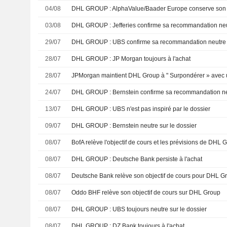
04/08
DHL GROUP : AlphaValue/Baader Europe conserve son 
03/08
DHL GROUP : Jefferies confirme sa recommandation ne
29/07
DHL GROUP : UBS confirme sa recommandation neutre
28/07
DHL GROUP : JP Morgan toujours à l'achat
28/07
JPMorgan maintient DHL Group à " Surpondérer » avec u
24/07
DHL GROUP : Bernstein confirme sa recommandation n
13/07
DHL GROUP : UBS n'est pas inspiré par le dossier
09/07
DHL GROUP : Bernstein neutre sur le dossier
08/07
08/07
DHL GROUP : Deutsche Bank persiste à l'achat
08/07
08/07
Oddo BHF relève son objectif de cours sur DHL Group
08/07
DHL GROUP : UBS toujours neutre sur le dossier
08/07
DHL GROUP : DZ Bank toujours à l'achat