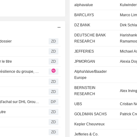
alphavalue
Kulwinder
BARCLAYS
Marco Lim
DZ BANK
Dirk Schl
DEUTSCHE BANK
Harishank
dossier
ZD
RESEARCH
Ramamoor
ZD
JEFFERIES
Michael As
le titre
ZD
JPMORGAN
Alexia Do
DHL GROUP : la croissance de l'EBIT au T2 souligne la résilience du groupe, mais la valorisation actuelle limite le potentiel de hausse
AlphaValue/Baader
Europe
ZD
BERNSTEIN
Alex Irvin
ZD
RESEARCH
Deutsche Bank Research maintient sa recommandation d'achat sur DHL Group avec un objectif de 60 euros
DP
UBS
Cristian 
utre
ZD
GOLDMAN SACHS
Patrick Cr
ZD
Kepler Cheuvreux
ZD
Jefferies & Co.