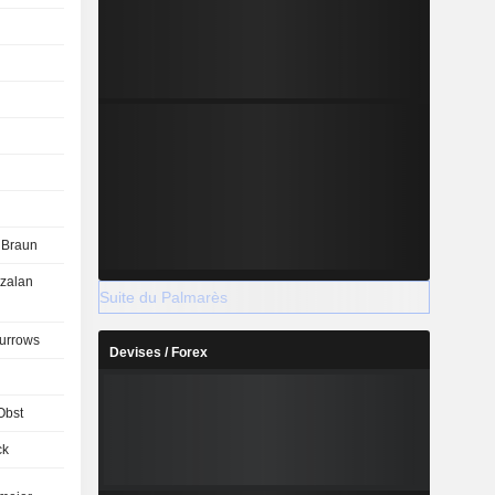
 Braun
tzalan
Suite du Palmarès
urrows
Devises / Forex
Obst
ck