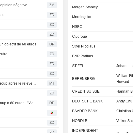
opinion négative
ZM
Morgan Stanley
utre
ZD
Morningstar
ZD
HSBC
ZD
Citigroup
n objectif de 60 euros
DP
Stifel Nicolaus
eutre
ZD
BNP Paribas
ZD
STIFEL
Johannes
ZD
William Fi
BERENBERG
Howard
BofA relève l'objectif de cours et les prévisions de DHL Group après le relèvement de l'objectif d'EBIT pour 2026
MT
CREDIT SUISSE
Hannah B
ZD
DEUTSCHE BANK
Andy Chu
Deutsche Bank relève son objectif de cours pour DHL Group à 60 euros - " Acheter »
DP
BAADER BANK
Christian 
NORDLB
Volker Sa
ZD
INDEPENDENT
ZD