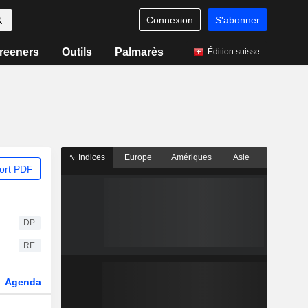
Connexion
S'abonner
reeners
Outils
Palmarès
Édition suisse
Indices
Europe
Amériques
Asie
ort PDF
DP
RE
Agenda
Secteur
Dérivés
Fonds et ETFs