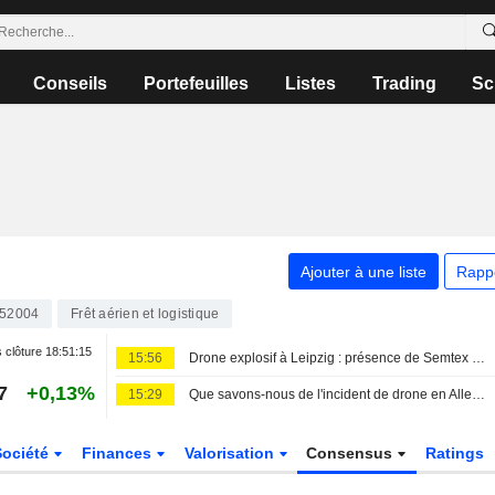
Conseils
Portefeuilles
Listes
Trading
Sc
Ajouter à une liste
Rapp
52004
Frêt aérien et logistique
 clôture
18:51:15
15:56
Drone explosif à Leipzig : présence de Semtex confirmée
7
+0,13%
15:29
Que savons-nous de l'incident de drone en Allemagne et de l'aéroport visé ?
Société
Finances
Valorisation
Consensus
Ratings