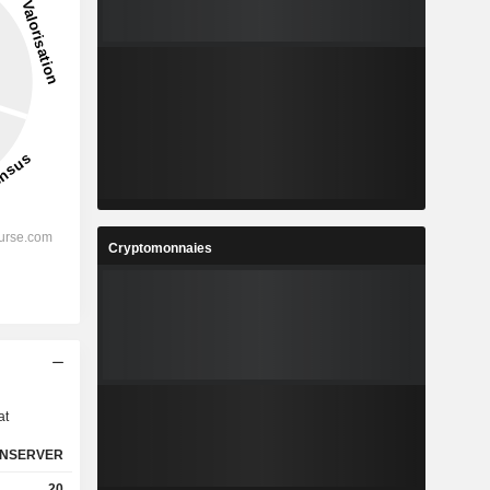
Cryptomonnaies
s
at
NSERVER
20