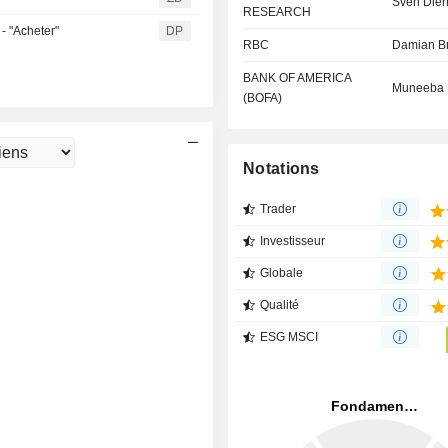
Sven Dier
RESEARCH
- "Acheter"
DP
RBC
Damian B
BANK OF AMERICA
Muneeba 
(BOFA)
Notations
Trader
Investisseur
Globale
Qualité
ESG MSCI