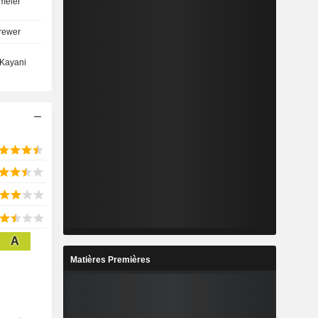
meier
rewer
Kayani
A
Matières Premières