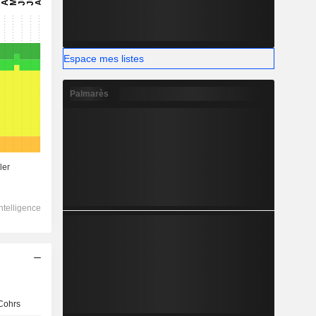
Espace mes listes
Palmarès
 Cohrs