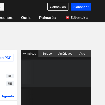
Connexion
S'abonner
reeners
Outils
Palmarès
Édition suisse
Indices
Europe
Amériques
Asie
ort PDF
RE
RE
Agenda
Secteur
Dérivés
Fonds et ETFs