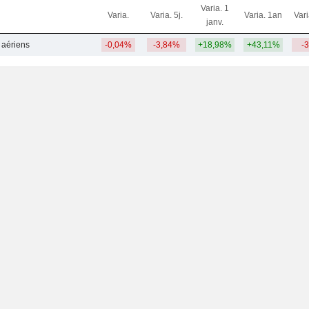
Varia. 1
Varia.
Varia. 5j.
Varia. 1an
Var
janv.
s aériens
-0,04%
-3,84%
+18,98%
+43,11%
-