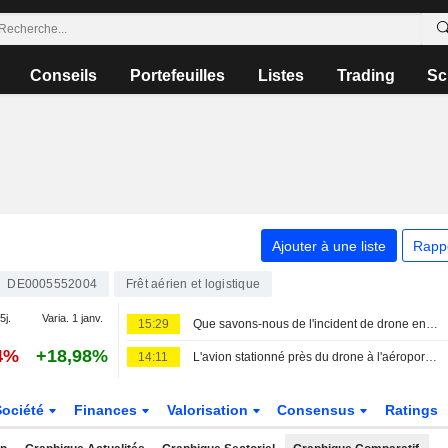
Conseils
Portefeuilles
Listes
Trading
Sc
Ajouter à une liste
Rapp
DE0005552004
Frêt aérien et logistique
5j.
Varia. 1 janv.
15:29
Que savons-nous de l'incident de drone en Allemagne et de l'aéroport visé ?
4%
+18,98%
14:11
L'avion stationné près du drone à l'aéroport allemand transportait des munitions, selon les médias
Société
Finances
Valorisation
Consensus
Ratings