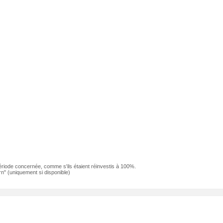
ériode concernée, comme s'ils étaient réinvestis à 100%.
n" (uniquement si disponible)