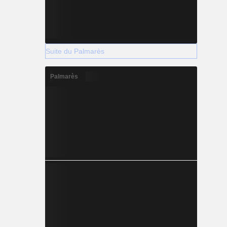
Suite du Palmarès
Palmarès