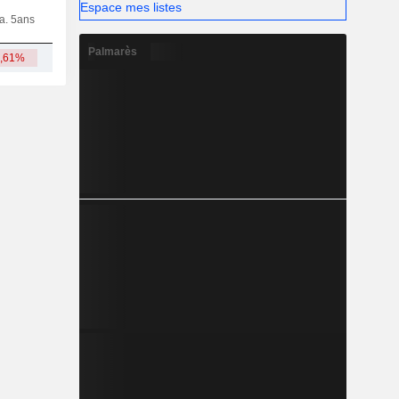
Espace mes listes
ia. 5ans
Capi.
CT
MT
LT
Palmarès
3,61%
71,06 Md