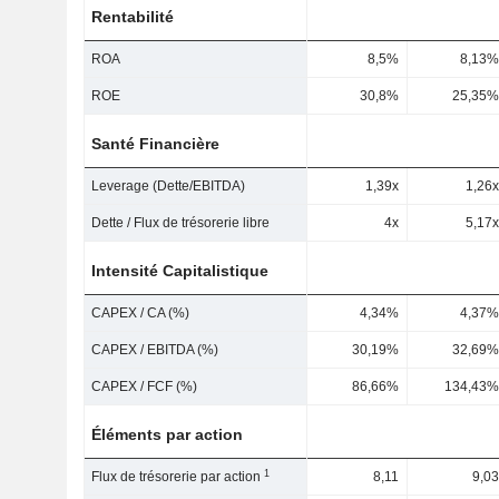
Rentabilité
ROA
8,5%
8,13%
ROE
30,8%
25,35%
Santé Financière
Leverage (Dette/EBITDA)
1,39x
1,26x
Dette / Flux de trésorerie libre
4x
5,17x
Intensité Capitalistique
CAPEX / CA (%)
4,34%
4,37%
CAPEX / EBITDA (%)
30,19%
32,69%
CAPEX / FCF (%)
86,66%
134,43%
Éléments par action
1
Flux de trésorerie par action
8,11
9,03