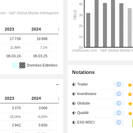
2023
2024
2025
2026
2027
17 739
18 998
21 516
22 473
22 710
11,88%
7,1%
13,25%
4,45%
1,05%
06.03.24
06.03.25
05.03.26
-
-
Données Estimées
Notations
Trader
Investisseur
2023
2024
2025
2026
2027
Globale
3 370
3 066
2 950
2 921
3 260
Qualité
-18,26%
-9,02%
-3,78%
-0,97%
11,61%
ESG MSCI
2 942
5 656
2 295
3 592
3 501