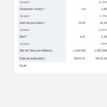
Variation
-
11,34%
1
Dividende / Action
1,8
1,85
Variation
-
2,78%
1
Actif net par Action
15,45
19,14
Variation
-
23,91%
1
BNA
4,01
4,33
Variation
-
7,98%
Nbr de Titres (en Milliers)
1 224 639
1 205 059
Date de publication
09.03.22
09.03.23
1
EUR