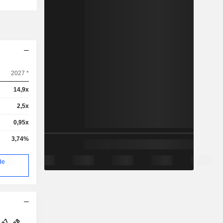
2027 *
14,9x
2,5x
0,95x
3,74%
de