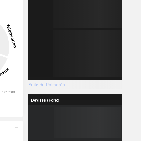
12,27%
-
2028
%
13,83%
Suite du Palmarès
%
8,13%
Devises / Forex
%
7,07%
%
4,73%
%
4,26%
s
%
90,1%