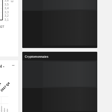
%
0,81%
3
2,168
%
4,57%
1
23,71
%
7,26%
5
3,982
%
6,9%
8
1 107 368
Cryptomonnaies
-
-
l -