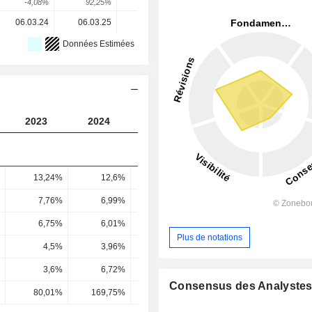
-4,08%
92,25%
-59,42%
56,54%
-2,54%
06.03.24
06.03.25
05.03.26
-
-
Données Estimées
2023
2024
2025
2026
2027
13,24%
12,6%
13,24%
13,6%
13,7
7,76%
6,99%
7,37%
7,79%
7,97
6,75%
6,01%
6,33%
6,88%
6,92
Plus de notations
4,5%
3,96%
4,23%
4,55%
4,6
3,6%
6,72%
2,77%
4,16%
3,93
Consensus des Analyste
80,01%
169,75%
65,55%
91,29%
85,28