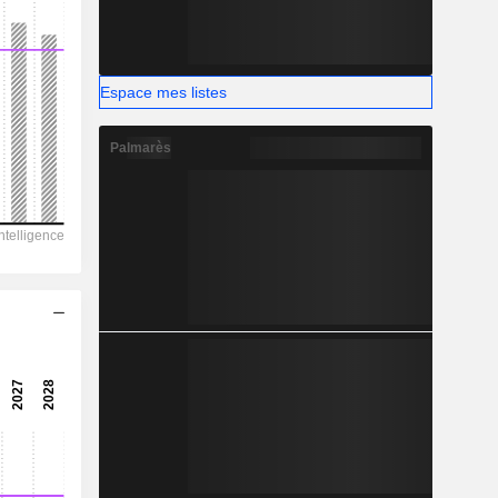
-
Espace mes listes
Palmarès