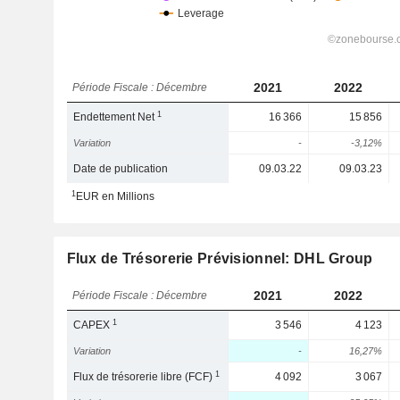
2021
2022
Période Fiscale : Décembre
1
Endettement Net
16 366
15 856
Variation
-
-3,12%
Date de publication
09.03.22
09.03.23
1
EUR en Millions
Flux de Trésorerie Prévisionnel: DHL Group
2021
2022
Période Fiscale : Décembre
1
CAPEX
3 546
4 123
Variation
-
16,27%
1
Flux de trésorerie libre (FCF)
4 092
3 067