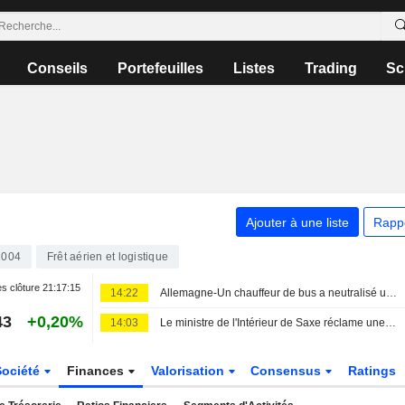
Conseils
Portefeuilles
Listes
Trading
Sc
Ajouter à une liste
Rapp
2004
Frêt aérien et logistique
s clôture
21:17:15
14:22
Allemagne-Un chauffeur de bus a neutralisé un drone explosif dans un aéroport-député
43
+0,20%
14:03
Le ministre de l'Intérieur de Saxe réclame une protection accrue pour l'aéroport de Leipzig
Société
Finances
Valorisation
Consensus
Ratings