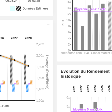
06.03.24
06.03.25
05.03.26
-
-
Données Estimées
Evolution du Rendement
historique