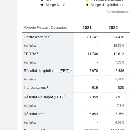
2021
2022
Période Fiscale : Décembre
1
Chiffre d'affaires
81 747
94 436
Variation
-
15,52%
1
EBITDA
11 746
12 613
Variation
-
7,38%
1
Résultat d'exploitation (EBIT)
7 978
8 436
Variation
-
5,74%
1
Intérêts payés
-619
-525
1
Résultat Avt. Impôt (EBT)
7 359
7 911
Variation
-
7,5%
1
Résultat net
5 053
5 359
Variation
-
6,06%