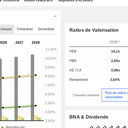
e Trésorerie
Ratios Financiers
Segments d'Activités
Annuel
Trimestriel
Semestriel
Ratios de Valorisation
2026 *
PER
16,1x
PBR
2,65x
VE / CA
0,98x
Rendement
3,64%
Plus de ratios 
* Données estimées
valorisation
BNA & Dividende