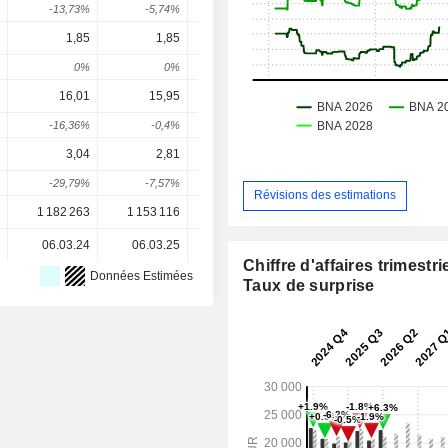
-13,73%
-5,74%
7,97%
-17,01%
8,67
1,85
1,85
1,9
2,006
2,07
0%
0%
2,7%
5,56%
3,35
16,01
15,95
19,6
20,93
22,
-16,36%
-0,4%
22,93%
6,79%
5,58
3,04
2,81
3,04
3,458
3,72
-29,79%
-7,57%
8,19%
13,75%
7,72
Révisions des estimations
1 182 263
1 153 116
1 121 383
1 107 368
1 107 36
06.03.24
06.03.25
05.03.26
-
Chiffre d'affaires trimestrie
Données Estimées
Taux de surprise