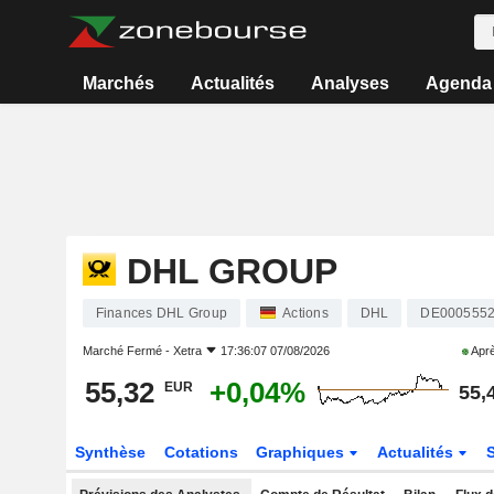
Marchés
Actualités
Analyses
Agenda
DHL GROUP
Finances DHL Group
Actions
DHL
DE000555
Marché Fermé -
Xetra
17:36:07 07/08/2026
Aprè
55,32
+0,04%
EUR
55,
Synthèse
Cotations
Graphiques
Actualités