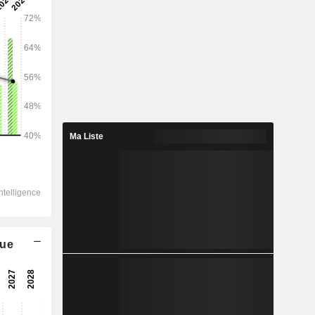
2028
92 371
3,41%
12 736
Ma Liste
4,34%
7 481
5,48%
-867,5
6 473
que
6,09%
4 331
6,49%