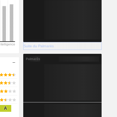
2028
22 331
-1,67%
Suite du Palmarès
-
Palmarès
2028
3 365
3,19%
A
3 931