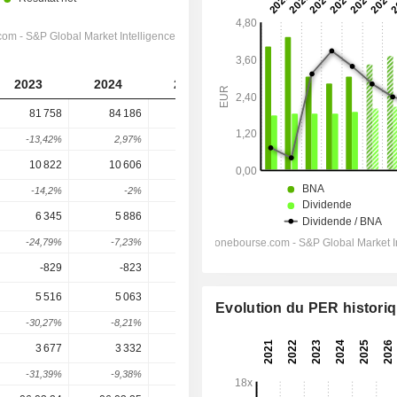
2023
2024
2025
2026
2027
81 758
84 186
82 855
86 572
89 321
-13,42%
2,97%
-1,58%
4,49%
3,18%
10 822
10 606
10 970
11 780
12 206
-14,2%
-2%
3,43%
7,38%
3,62%
6 345
5 886
6 103
6 740
7 093
-24,79%
-7,23%
3,69%
10,44%
5,23%
-829
-823
-857
-939,4
-887,9
5 516
5 063
5 246
5 841
6 102
Evolution du PER histori
-30,27%
-8,21%
3,61%
11,35%
4,46%
3 677
3 332
3 501
3 863
4 067
-31,39%
-9,38%
5,07%
10,34%
5,28%