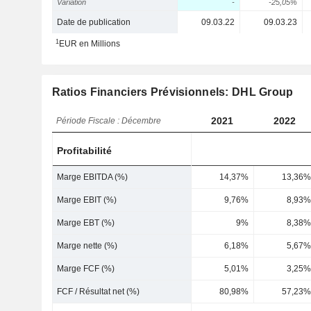
Variation
-
-25,05%
Date de publication
09.03.22
09.03.23
1
EUR en Millions
Ratios Financiers Prévisionnels: DHL Group
2021
2022
Période Fiscale : Décembre
Profitabilité
Marge EBITDA (%)
14,37%
13,36%
Marge EBIT (%)
9,76%
8,93%
Marge EBT (%)
9%
8,38%
Marge nette (%)
6,18%
5,67%
Marge FCF (%)
5,01%
3,25%
FCF / Résultat net (%)
80,98%
57,23%