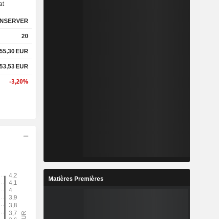
at
NSERVER
%
5,97%
20
%
17,85%
55,30
EUR
53,53
EUR
x
1,75x
-3,20%
x
5,68x
%
3,65%
%
26,38%
%
85,6%
Matières Premières
5
7,208