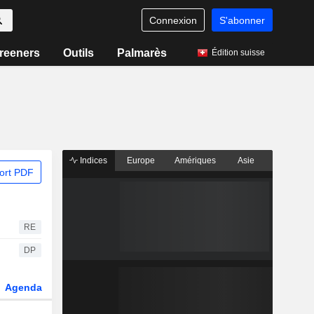
Connexion
S'abonner
reeners
Outils
Palmarès
Édition suisse
Indices
Europe
Amériques
Asie
ort PDF
RE
DP
Agenda
Secteur
Dérivés
Fonds et ETFs