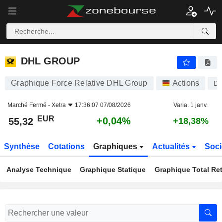
DHL GROUP
55,32
€
+0,04%
DHL GROUP
Graphique Force Relative DHL Group
Actions
D
Marché Fermé -
Xetra
17:36:07 07/08/2026
Varia. 1 janv.
EUR
+0,04%
55,32
+18,38%
Synthèse
Cotations
Graphiques
Actualités
Soci
Analyse Technique
Graphique Statique
Graphique Total Re