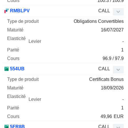
100.3 / 100.9
RMBLPV
CALL
Obligations Convertibles
16/07/2027
-
1
96.9 / 97.9
554UB
CALL
Certificats Bonus
18/09/2026
-
1
49,96
EUR
5FR8B
CALL