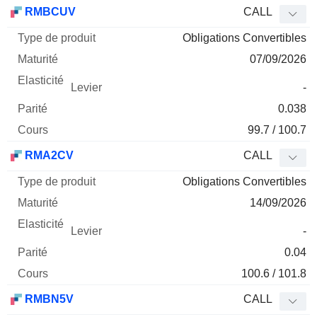
Type
RMBCUV
CALL
de
Obligations Convertibles
Mnemo
Type
produit
Maturité
Elasticité
Levier
Parité
Co
07/09/2026
-
0.038
99.7 / 100.7
RMA2CV
CALL
Obligations Convertibles
14/09/2026
-
0.04
100.6 / 101.8
RMBN5V
CALL