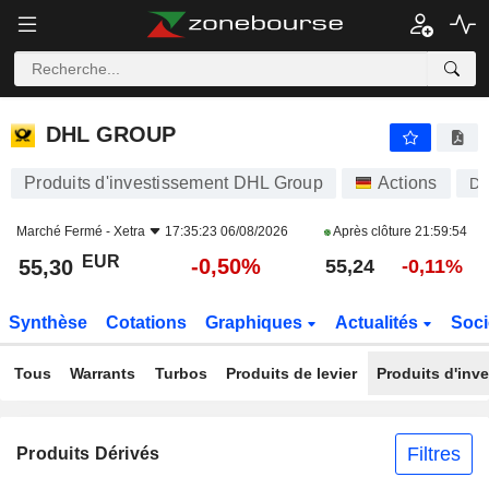
DHL GROUP
55,30
€
-0,50%
DHL GROUP
Produits d'investissement DHL Group
Actions
D
Marché Fermé -
Xetra
17:35:23 06/08/2026
Après clôture
21:59:54
EUR
-0,50%
55,30
55,24
-0,11%
Synthèse
Cotations
Graphiques
Actualités
Soci
Tous
Warrants
Turbos
Produits de levier
Produits d'inv
Filtres
Produits Dérivés