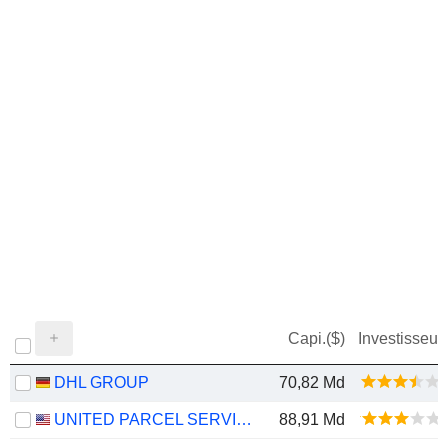
Capi.($)
Investisseur
DHL GROUP
70,82 Md
UNITED PARCEL SERVICE, INC.
88,91 Md