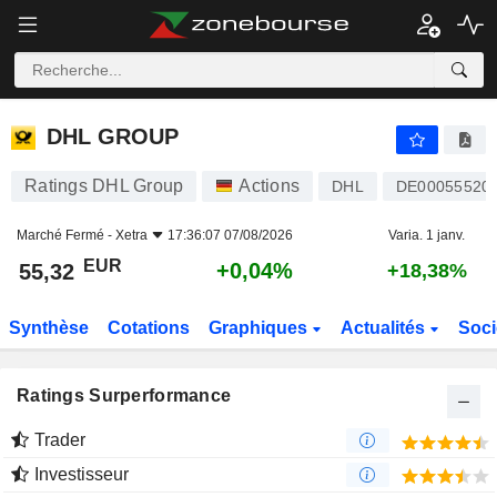
DHL GROUP
55,32
€
+0,04%
DHL GROUP
Ratings DHL Group
Actions
DHL
DE00055520
Marché Fermé -
Xetra
17:36:07 07/08/2026
Varia. 1 janv.
EUR
+0,04%
55,32
+18,38%
Synthèse
Cotations
Graphiques
Actualités
Soci
Ratings Surperformance
Trader
Investisseur