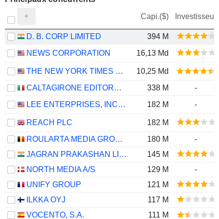
Capi.($)
Investisseur
D. B. CORP LIMITED
394 M
NEWS CORPORATION
16,13 Md
THE NEW YORK TIMES COMPANY
10,25 Md
CALTAGIRONE EDITORE SPA
338 M
-
LEE ENTERPRISES, INCORPORATED
182 M
-
REACH PLC
182 M
ROULARTA MEDIA GROUP N.V.
180 M
-
JAGRAN PRAKASHAN LIMITED
145 M
NORTH MEDIA A/S
129 M
-
UNIFY GROUP
121 M
ILKKA OYJ
117 M
VOCENTO, S.A.
111 M