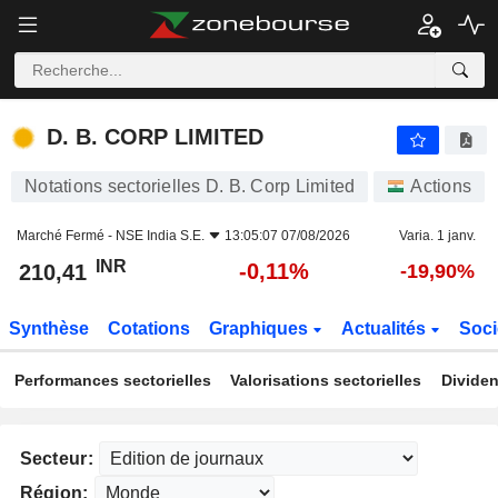
D. B. CORP LIMITED
210,41
₹
-0,11%
D. B. CORP LIMITED
Notations sectorielles D. B. Corp Limited
Actions
Marché Fermé -
NSE India S.E.
13:05:07 07/08/2026
Varia. 1 janv.
INR
-0,11%
210,41
-19,90%
Synthèse
Cotations
Graphiques
Actualités
Soci
Performances sectorielles
Valorisations sectorielles
Dividen
Secteur:
Région: