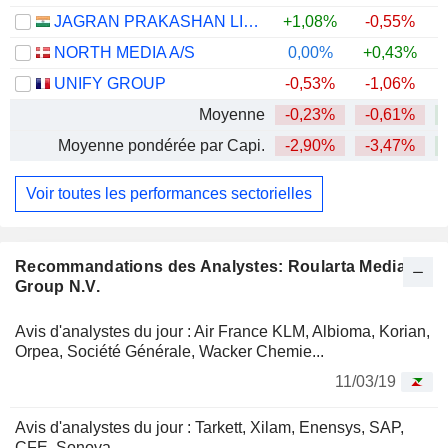
JAGRAN PRAKASHAN LIMITED
+1,08%
-0,55%
NORTH MEDIA A/S
0,00%
+0,43%
UNIFY GROUP
-0,53%
-1,06%
Moyenne
-0,23%
-0,61%
Moyenne pondérée par Capi.
-2,90%
-3,47%
Voir toutes les performances sectorielles
Recommandations des Analystes: Roularta Media
Group N.V.
Avis d'analystes du jour : Air France KLM, Albioma, Korian,
Orpea, Société Générale, Wacker Chemie...
11/03/19
Avis d'analystes du jour : Tarkett, Xilam, Enensys, SAP,
CFE, Sonova...