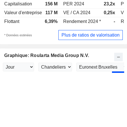
Capitalisation
156 M
PER 2024
23,2x
PE
Valeur d'entreprise
117 M
VE / CA 2024
0,25x
VE
Flottant
6,39%
Rendement 2024 *
-
Re
Plus de ratios de valorisation
* Données estimées
Graphique: Roularta Media Group N.V.