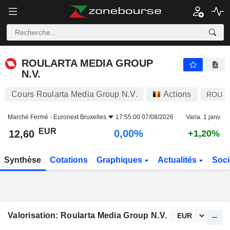
ROULARTA MEDIA GROUP N.V.
12,60
€
0,00%
ROULARTA MEDIA GROUP
N.V.
Cours Roularta Media Group N.V.
Actions
ROU
Marché Fermé -
Euronext Bruxelles
17:55:00 07/08/2026
Varia. 1 janv.
EUR
0,00%
12,60
+1,20%
Synthèse
Cotations
Graphiques
Actualités
Soci
Valorisation: Roularta Media Group N.V.