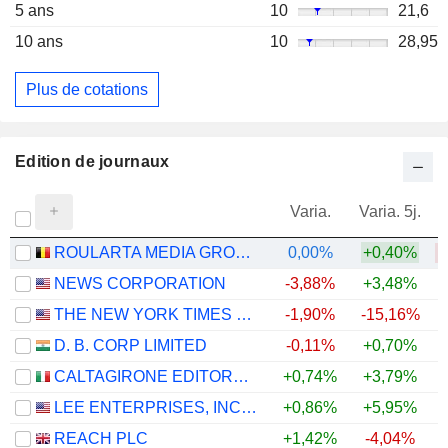
5 ans
10
21,6
10 ans
10
28,95
Plus de cotations
Edition de journaux
Varia.
Varia. 5j.
ROULARTA MEDIA GROUP N.V.
0,00%
+0,40%
NEWS CORPORATION
-3,88%
+3,48%
THE NEW YORK TIMES COMPANY
-1,90%
-15,16%
D. B. CORP LIMITED
-0,11%
+0,70%
CALTAGIRONE EDITORE SPA
+0,74%
+3,79%
+
LEE ENTERPRISES, INCORPORATED
+0,86%
+5,95%
+
REACH PLC
+1,42%
-4,04%