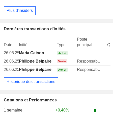
Plus d'insiders
Dernières transactions d'initiés
Poste
Date
Initié
Type
principal
Qua
26.06.25
Maria Gatson
Achat
26.06.25
Philippe Belpaire
Responsable ventes & marketing
Vente
26.06.25
Philippe Belpaire
Responsable ventes & marketing
Achat
Historique des transactions
Cotations et Performances
1 semaine
+0,40%