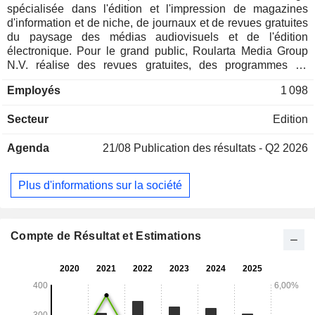
spécialisée dans l'édition et l'impression de magazines
d'information et de niche, de journaux et de revues gratuites
du paysage des médias audiovisuels et de l'édition
électronique. Pour le grand public, Roularta Media Group
N.V. réalise des revues gratuites, des programmes de
télévision et de radio, et des sites Internet. Pour des groupes
Employés
1 098
cibles spéciaux, Roularta Media Group N.V. réalise des
magazines d'information, une chaîne d'information à la
Secteur
Edition
télévision dédiée au monde des affaires et des sites
d'information généralistes. Les marques médias du groupe -
Agenda
21/08
Publication des résultats - Q2 2026
médias locaux gratuits, journaux, magazines, newsletters,
ouvrages, sites d'information et services Internet -
représentent 90,6% du CA total en 2025, tandis que les
Plus d'informations sur la société
9,4% restant correspondent au segment Printing Services
qui représente les activités de prémédia et d'imprimerie
effectuées pour les marques internes et pour compte de
tiers.
Compte de Résultat et Estimations