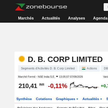
Marchés
Actualités
Analyses
Agenda
D. B. CORP LIMITED
Segments d'Activités D. B. Corp Limited
Actions
D
Marché Fermé -
NSE India S.E.
13:05:07 07/08/2026
Vari
210,41
-0,11%
INR
+0
Synthèse
Cotations
Graphiques
Actualités