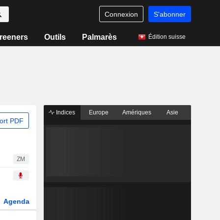
Connexion
S'abonner
reeners
Outils
Palmarès
Édition suisse
Indices
Europe
Amériques
Asie
ort PDF
ZM
Agenda
Secteur
Dérivés