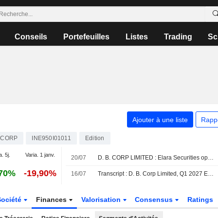
Conseils
Portefeuilles
Listes
Trading
Sc
Ajouter à une liste
Rapp
BCORP
INE950I01011
Edition
a. 5j.
Varia. 1 janv.
20/07
D. B. CORP LIMITED : Elara Securities optimiste sur le dossier
,70%
-19,90%
16/07
Transcript : D. B. Corp Limited, Q1 2027 Earnings Call, Jul 16, 2026
Société
Finances
Valorisation
Consensus
Ratings