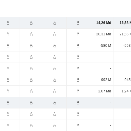
14,26 Md
16,58 
20,31 Md
21,55 
-580 M
-553
-
-
992 M
945
2,07 Md
1,94 
-
-
-