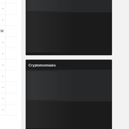
-
-
-
-
-
-
-
-
 M
133 M
-
-
-
-
-
-
-
-
524 M
803 M
-
-
-
-2,65 Md
Cryptomonnaies
-
-
-
-9 M
-
-
-
-10 k
-
-
-
-10 k
-
-
-
259 M