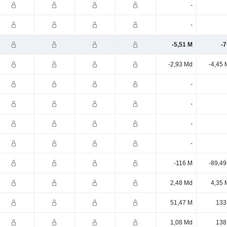
-
-
-5,51 M
-7
-2,93 Md
-4,45 
-
-
-
-
-116 M
-89,49
2,48 Md
4,35 
51,47 M
133
1,08 Md
138