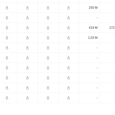
250 M
-
419 M
272
1,03 M
-
-
-
-
-
-