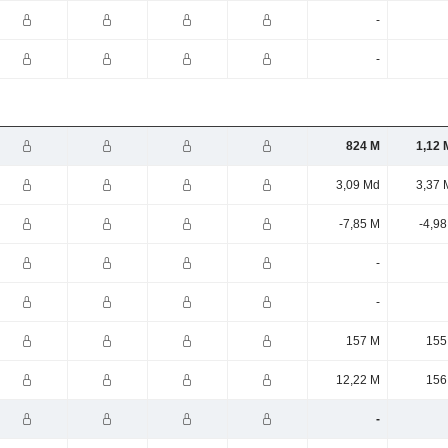
-
-
824 M
1,12 
3,09 Md
3,37 
-7,85 M
-4,9
-
-
157 M
155
12,22 M
156
-