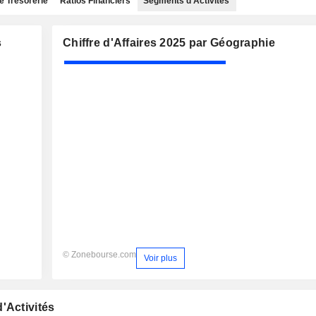
e Trésorerie
Ratios Financiers
Segments d'Activités
s
Chiffre d'Affaires 2025 par Géographie
© Zonebourse.com
Voir plus
'Activités