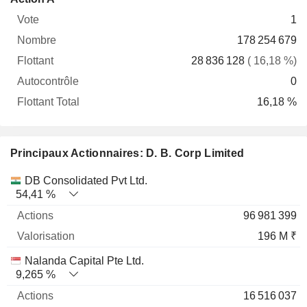
Vote
Nombre
Flottant
Autocontrôle
Total
1
178 254 679
28 836 128
( 16,18 %)
0
16,18 %
Principaux Actionnaires: D. B. Corp Limited
Nom
Actions
%
Valorisation
DB Consolidated Pvt Ltd.
54,41 %
96 981 399
196 M ₹
Nalanda Capital Pte Ltd.
9,265 %
16 516 037