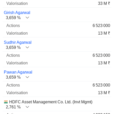
33 M ₹
Girish Agarwal
3,659 %
6 523 000
13 M ₹
Sudhir Agarwal
3,659 %
6 523 000
13 M ₹
Pawan Agarwal
3,659 %
6 523 000
13 M ₹
HDFC Asset Management Co. Ltd. (Invt Mgmt)
2,761 %