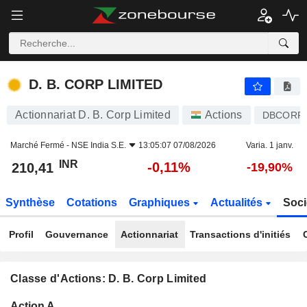
D. B. CORP LIMITED
210,41
₹
-0,11%
D. B. CORP LIMITED
Actionnariat D. B. Corp Limited
Actions
DBCORP
Marché Fermé -
NSE India S.E.
13:05:07 07/08/2026
Varia. 1 janv.
INR
-0,11%
210,41
-19,90%
Synthèse
Cotations
Graphiques
Actualités
Soci
Profil
Gouvernance
Actionnariat
Transactions d'initiés
Classe d'Actions: D. B. Corp Limited
Flottant
Action A