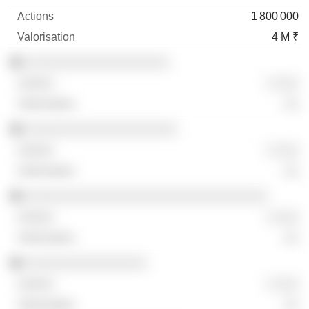
1 800 000
4 M ₹
░░░░░░░░░░░░░░░░░░░
░ ░░░
░░
░░░░░░░░░░░░░░░░░░░░
░ ░░░
░░
░░░░░░░░░░░░░░░░░░░░░░░░░░░░░░░░
░ ░░░
░░
░░░░░░░░░░░░░░░░
░ ░░░
░░