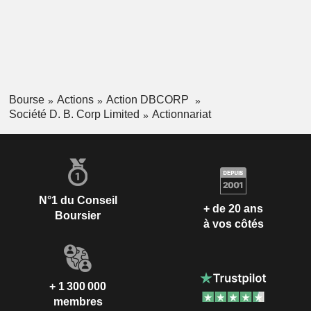
dainikbhaskar.com, divyabhaskar.com, divyamarathi.com,
homeonline.com, bhaskarad.com et moneybhaskar.com.
Bourse
Actions
Action DBCORP
Société D. B. Corp Limited
Actionnariat
N°1 du Conseil
+ de 20 ans
Boursier
à vos côtés
+ 1 300 000
membres