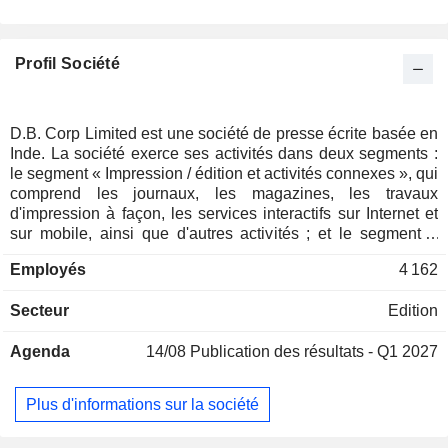
Profil Société
D.B. Corp Limited est une société de presse écrite basée en
Inde. La société exerce ses activités dans deux segments :
le segment « Impression / édition et activités connexes », qui
comprend les journaux, les magazines, les travaux
d'impression à façon, les services interactifs sur Internet et
sur mobile, ainsi que d'autres activités ; et le segment «
Radio », qui comprend la diffusion de programmes radio.
Employés
4 162
Elle exploite des stations de radio en modulation de
fréquence (FM) sous la marque « 94.3 MY », présentes dans
Secteur
Edition
environ sept États et 30 villes. La société publie environ cinq
journaux, parmi lesquels Dainik Bhaskar (43 éditions), Divya
Agenda
14/08
Publication des résultats - Q1 2027
Bhaskar (huit éditions), Saurashtra Samachar, Divya Marathi
(six éditions) et DB Star, dans environ 12 États indiens. Ses
magazines mensuels et ses suppléments comprennent Aha
Plus d'informations sur la société
Zindagi, Bal Bhaskar, Kalash, Dharmdarshan et Lakshya.
L'activité numérique comprend des sites web, tels que