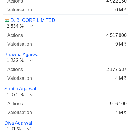
4 922 150
10 M ₹
D. B. CORP LIMITED
2,534 %
4 517 800
9 M ₹
Bhawna Agarwal
1,222 %
2 177 537
4 M ₹
Shubh Agarwal
1,075 %
1 916 100
4 M ₹
Diva Agarwal
1,01 %