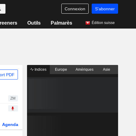
Connexion
S'abonner
reeners
Outils
Palmarès
Édition suisse
Indices
Europe
Amériques
Asie
ort PDF
ZM
Agenda
Secteur
Dérivés