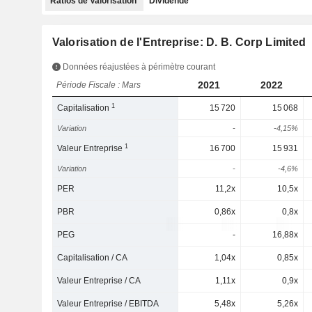
Ratios de Valorisation
Dividende
Valorisation de l'Entreprise: D. B. Corp Limited
Données réajustées à périmètre courant
2021
2022
Période Fiscale : Mars
1
Capitalisation
15 720
15 068
Variation
-
-4,15%
1
Valeur Entreprise
16 700
15 931
Variation
-
-4,6%
PER
11,2x
10,5x
PBR
0,86x
0,8x
PEG
-
16,88x
Capitalisation / CA
1,04x
0,85x
Valeur Entreprise / CA
1,11x
0,9x
Valeur Entreprise / EBITDA
5,48x
5,26x