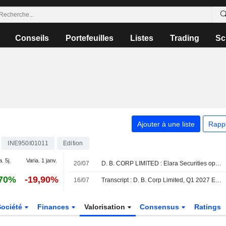
Conseils
Portefeuilles
Listes
Trading
Sc
Ajouter à une liste
Rapp
INE950I01011
Edition
a. 5j.
Varia. 1 janv.
20/07
D. B. CORP LIMITED : Elara Securities optimiste sur le dossier
,70%
-19,90%
16/07
Transcript : D. B. Corp Limited, Q1 2027 Earnings Call, Jul 16, 2026
Société
Finances
Valorisation
Consensus
Ratings