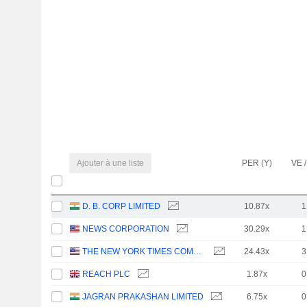
Ajouter à une liste
PER (Y)
VE /
D. B. CORP LIMITED
10.87x
1
NEWS CORPORATION
30.29x
1
THE NEW YORK TIMES COMPANY
24.43x
3
REACH PLC
1.87x
0
JAGRAN PRAKASHAN LIMITED
6.75x
0