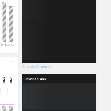
Suite du Palmarès
Devises / Forex