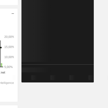
2028
-
-
36 885
-3,97%
9,81x
1,34x
1,1x
1,43x
1,41x
6,57x