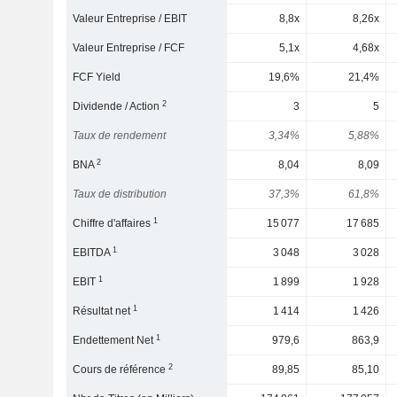
Valeur Entreprise / EBIT
8,8x
8,26x
Valeur Entreprise / FCF
5,1x
4,68x
FCF Yield
19,6%
21,4%
2
Dividende / Action
3
5
Taux de rendement
3,34%
5,88%
2
BNA
8,04
8,09
Taux de distribution
37,3%
61,8%
1
Chiffre d'affaires
15 077
17 685
1
EBITDA
3 048
3 028
1
EBIT
1 899
1 928
1
Résultat net
1 414
1 426
1
Endettement Net
979,6
863,9
2
Cours de référence
89,85
85,10