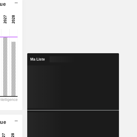
que
7,44x
15x
6,68%
10
4,75%
21,45
Ma Liste
46,6%
26 182
5 613
4 956
3 828
-620
que
210,41