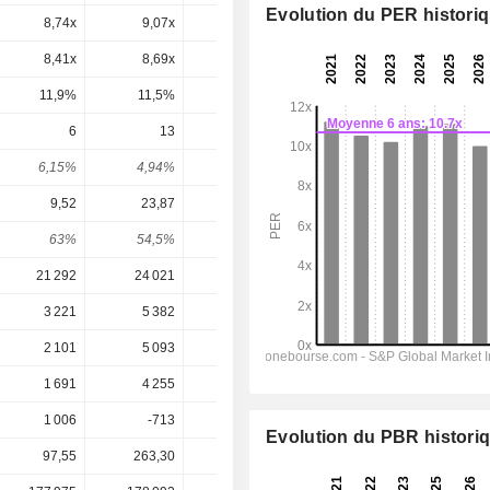
Evolution du PER histori
8,74x
9,07x
9,63x
8,83x
8,39x
8,41x
8,69x
11,6x
15,4x
29,1x
11,9%
11,5%
8,59%
6,48%
3,44%
6
13
12
7
10
6,15%
4,94%
5,19%
3,76%
4,75%
9,52
23,87
20,81
18,62
19,7
63%
54,5%
57,7%
37,6%
50,8%
21 292
24 021
23 391
23 555
24 938
3 221
5 382
5 449
4 883
5 210
2 101
5 093
4 412
3 885
4 576
1 691
4 255
3 710
3 320
3 508
1 006
-713
1 255
1 170
904
Evolution du PBR histori
97,55
263,30
231,40
210,41
210,41