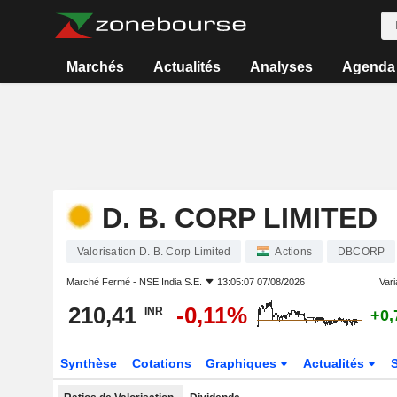
Marchés
Actualités
Analyses
Agenda
D. B. CORP LIMITED
Valorisation D. B. Corp Limited
Actions
DBCORP
Marché Fermé -
NSE India S.E.
13:05:07 07/08/2026
Vari
210,41
-0,11%
INR
+0
Synthèse
Cotations
Graphiques
Actualités