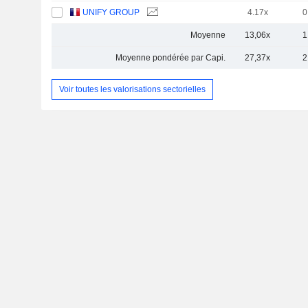
UNIFY GROUP
4.17x
0
Moyenne
13,06x
1
Moyenne pondérée par Capi.
27,37x
2
Voir toutes les valorisations sectorielles