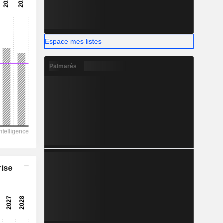
-
-
Espace mes listes
Palmarès
rise