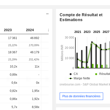
Compte de Résultat et
Estimations
2023
2024
2025
2026
2027
17 361
46 892
41 234
37 505
-
15,22%
170,09%
-12,07%
-9,04%
-
18 367
46 179
42 489
34 316
38 409
15,29%
151,42%
-7,99%
-19,23%
0,28%
10,2x
11x
11,1x
9,99x
10,7x
0,89x
-
1,85x
1,36x
1,44x
0,6x
0x
-0,9x
-0,9x
6,01x
0,82x
1,95x
1,76x
1,41x
1,5x
Plus de données financières
0,86x
1,92x
1,82x
1,46x
1,54x
5,7x
8,58x
7,8x
7,03x
7,37x