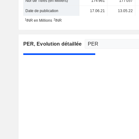
Nbr de Titres (en Milliers)
174 961
177 057
Date de publication
17.06.21
13.05.22
1
2
INR en Millions
INR
PER
, Evolution détaillée