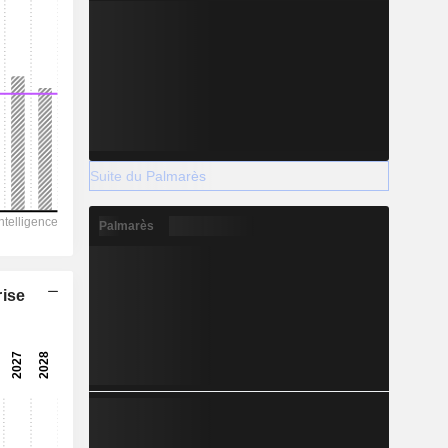
Suite du Palmarès
Palmarès
rise