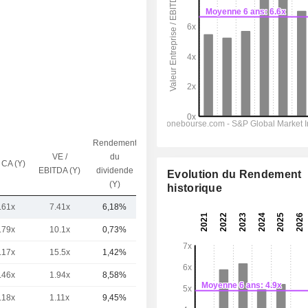
Rendement
VE /
du
 CA (Y)
Capi.($)
EBITDA (Y)
dividende
Evolution du Rendement
(Y)
historique
.61x
7.41x
6,18%
394 M
.79x
10.1x
0,73%
16,13 Md
.17x
15.5x
1,42%
10,25 Md
.46x
1.94x
8,58%
182 M
.18x
1.11x
9,45%
145 M