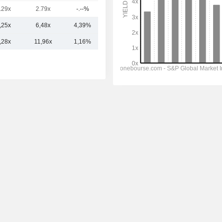
.29x
2.79x
-.--%
121 M
,25x
6,48x
4,39%
4,54 Md
,28x
11,96x
1,16%