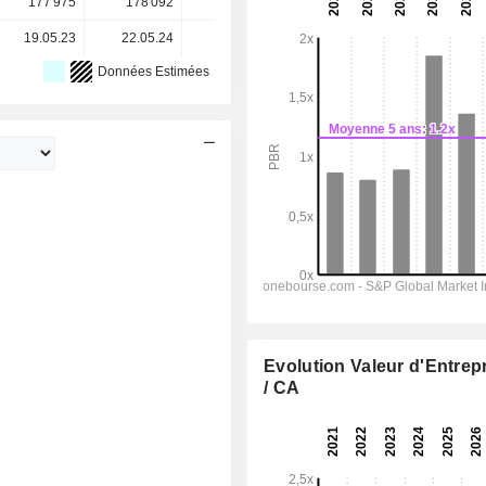
177 975
178 092
178 192
178 246
-
19.05.23
22.05.24
08.05.25
11.05.26
-
Données Estimées
Evolution Valeur d'Entrep
/ CA