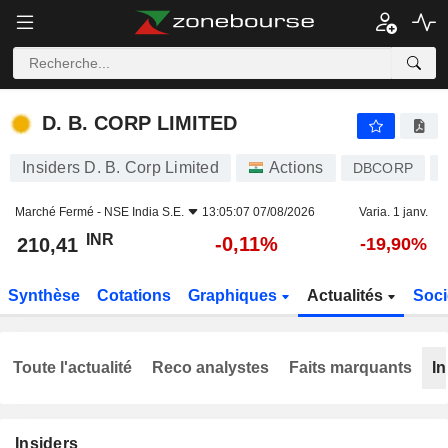
D. B. CORP LIMITED
210,41
₹
-0,11%
D. B. CORP LIMITED
Insiders D. B. Corp Limited
Actions
DBCORP
Marché Fermé -
NSE India S.E.
13:05:07 07/08/2026
Varia. 1 janv.
INR
-0,11%
210,41
-19,90%
Synthèse
Cotations
Graphiques
Actualités
Soci
Toute l'actualité
Reco analystes
Faits marquants
In
Insiders