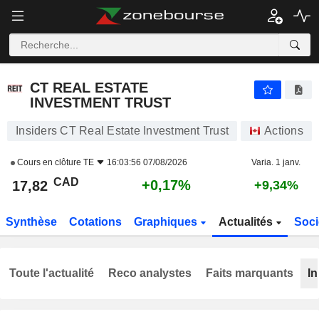
CT REAL ESTATE INVESTMENT TRUST
17,82
$
+0,17%
CT REAL ESTATE
INVESTMENT TRUST
Insiders CT Real Estate Investment Trust
Actions
Cours en clôture
TE
16:03:56 07/08/2026
Varia. 1 janv.
CAD
+0,17%
17,82
+9,34%
Synthèse
Cotations
Graphiques
Actualités
Soci
Toute l'actualité
Reco analystes
Faits marquants
In