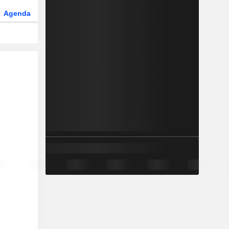
Agenda
Secteur
Dérivés
Fonds et ETFs