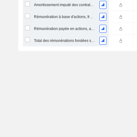
Amortissement imputé des contrats de location simple
Rémunération à base d'actions, frais généraux et administratifs (total)
Rémunération payée en actions, autres (total)
Total des rémunérations fondées sur des actions