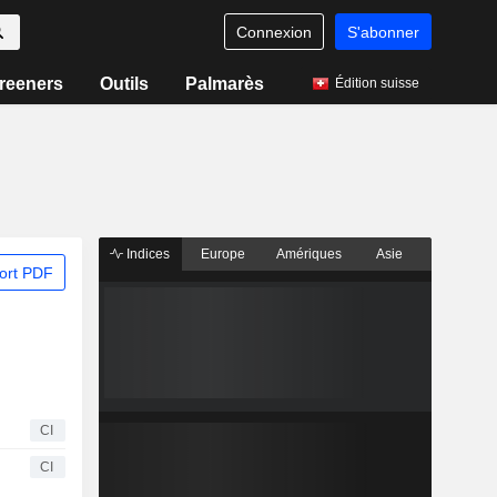
Connexion
S'abonner
reeners
Outils
Palmarès
Édition suisse
Indices
Europe
Amériques
Asie
ort PDF
CI
CI