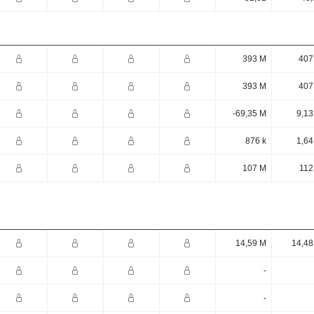
393 M
407
393 M
407
-69,35 M
9,13
876 k
1,64
107 M
112
14,59 M
14,48
-
-