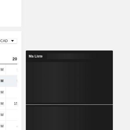
CAD
Ma Liste
2023
2024
2025
 M
553 M
579 M
604 M
 M
553 M
579 M
604 M
 M
116 M
126 M
133 M
 M
15,24 M
16,12 M
18,46 M
 M
131 M
142 M
151 M
 M
422 M
437 M
453 M