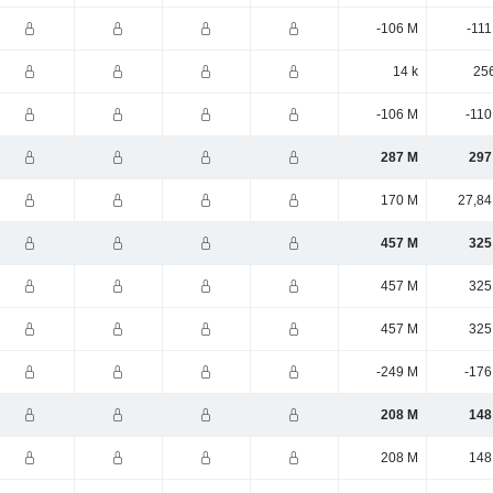
-106 M
-111
14 k
256
-106 M
-110
287 M
297
170 M
27,84
457 M
325
457 M
325
457 M
325
-249 M
-176
208 M
148
208 M
148