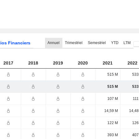
ios Financiers
Annuel
Trimestriel
Semestriel
YTD
LTM
2017
2018
2019
2020
2021
2022
515 M
533
515 M
533
107 M
111
14,59 M
14,48
122 M
126
393 M
407