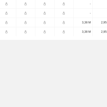
-
-
3,38 M
2,95
3,38 M
2,95