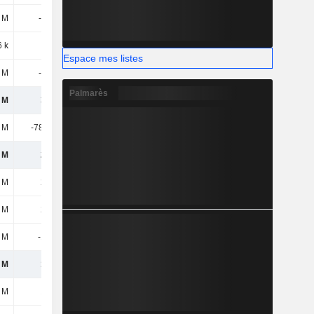
 M
-114 M
-123 M
-132 M
 k
540 k
1,52 M
162 k
Espace mes listes
 M
-114 M
-122 M
-132 M
Palmarès
 M
308 M
315 M
322 M
 M
-78,64 M
119 M
195 M
 M
229 M
434 M
517 M
 M
229 M
434 M
517 M
 M
229 M
434 M
517 M
 M
-124 M
-235 M
-279 M
 M
105 M
200 M
238 M
 M
105 M
200 M
238 M