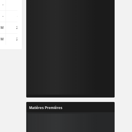
-
-
-
-
-
-625 k
-687 k
1,38 M
 M
2,72 M
4,4 M
4,81 M
 M
2,09 M
3,71 M
6,19 M
Matières Premières