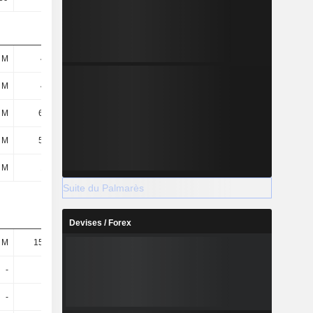
 M
422 M
437 M
453 M
 M
422 M
437 M
453 M
 M
68,4 M
-37,58 M
-77,63 M
 M
5,76 M
3,62 M
4,52 M
 M
120 M
127 M
136 M
Suite du Palmarès
Devises / Forex
 M
15,24 M
16,12 M
18,46 M
-
-
-
-
-
-
-
-