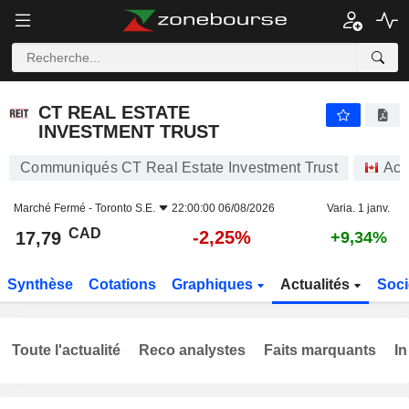
CT REAL ESTATE INVESTMENT TRUST
17,79
$
-2,25%
CT REAL ESTATE
INVESTMENT TRUST
Communiqués CT Real Estate Investment Trust
Act
Marché Fermé -
Toronto S.E.
22:00:00 06/08/2026
Varia. 1 janv.
CAD
-2,25%
17,79
+9,34%
Synthèse
Cotations
Graphiques
Actualités
Soci
Toute l'actualité
Reco analystes
Faits marquants
In