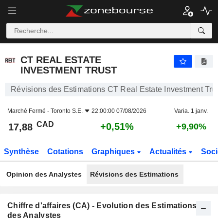
CT REAL ESTATE INVESTMENT TRUST
17,88
$
+0,51%
CT REAL ESTATE
INVESTMENT TRUST
Révisions des Estimations CT Real Estate Investment Tru
Marché Fermé -
Toronto S.E.
22:00:00 07/08/2026
Varia. 1 janv.
CAD
+0,51%
17,88
+9,90%
Synthèse
Cotations
Graphiques
Actualités
Soci
Opinion des Analystes
Révisions des Estimations
Chiffre d'affaires (CA) - Evolution des Estimations
des Analystes