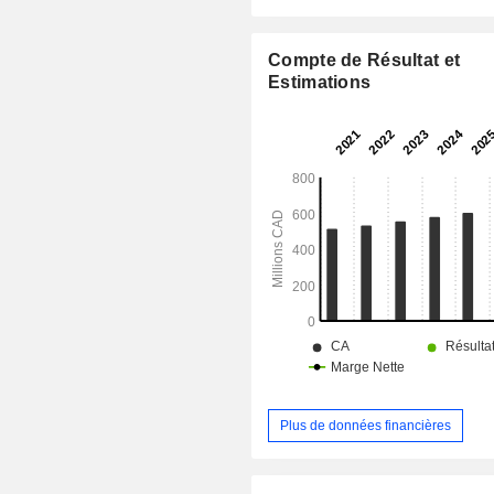
augmentant son flux de trésorerie d'e
ajusté (AFFO) par part. Son por
comprend plus de 375 immeubles tota
Compte de Résultat et
de 31 millions de pieds carrés de 
Estimations
brute (SB), composés princi
d’immeubles commerciaux à locataire
à bail net situés partout au Canada
d’immeubles comprennent des imm
développement, des immeubles indust
immeubles à usage mixte, des im
locataires multiples et des im
locataire unique. Ses immeubles s
dans diverses régions, telles q
canadien, le Canada atlantique, l’On
Québec.
Plus de données financières