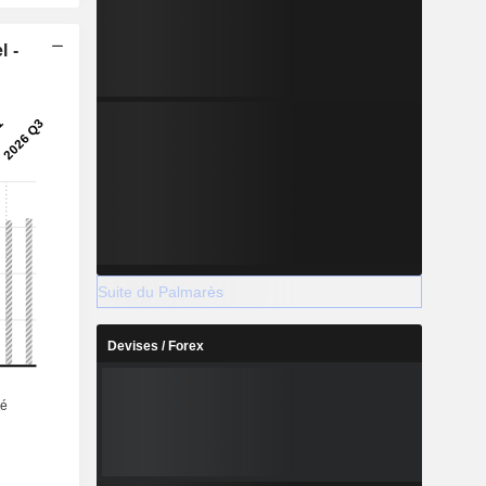
l -
Suite du Palmarès
Devises / Forex