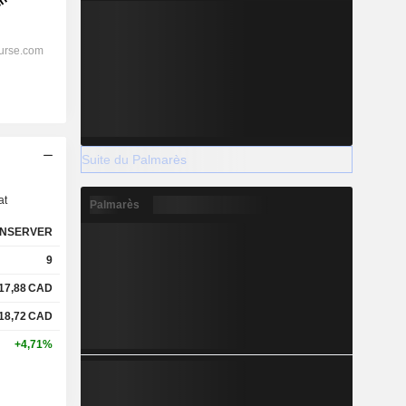
s
Suite du Palmarès
at
Palmarès
NSERVER
9
17,88
CAD
18,72
CAD
+4,71%