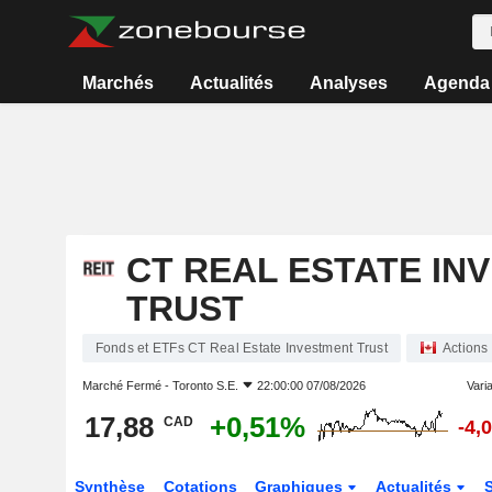
Marchés
Actualités
Analyses
Agenda
CT REAL ESTATE IN
TRUST
Fonds et ETFs CT Real Estate Investment Trust
Actions
Marché Fermé -
Toronto S.E.
22:00:00 07/08/2026
Varia
17,88
+0,51%
CAD
-4,
Synthèse
Cotations
Graphiques
Actualités