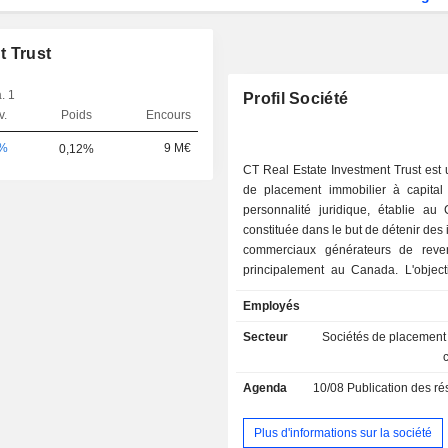
t Trust
. 1
Profil Société
v.
Poids
Encours
-%
9 M€
0,12%
CT Real Estate Investment Trust est 
de placement immobilier à capital 
personnalité juridique, établie au
constituée dans le but de détenir de
commerciaux générateurs de reve
principalement au Canada. L'objecti
de la société est d'investir principa
Employés
des actifs à bail net et à locataire uni
créer de la valeur pour les détenteurs
Secteur
Sociétés de placement
long terme en générant des dist
mensuelles fiables, durables et croiss
Agenda
10/08
Publication des résultat
en bénéficiant d'une fiscalité avanta
atteindre cet objectif, la direction 
élargir le portefeuille d'actifs de la
Plus d'informations sur la société