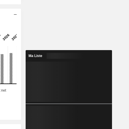
xploitation
tefeuille
lisant plus
superficie
palement
 unique et
. Ses types
eubles en
riels, des
meubles à
Ma Liste
meubles à
ont situés
ue l’Ouest
tario et le