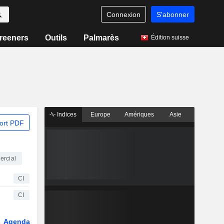
Connexion
S'abonner
reeners
Outils
Palmarès
Édition suisse
Indices
Europe
Amériques
Asie
ort PDF
ercial
CI
CI
Agenda
Secteur
Dérivés
Fonds et ETFs