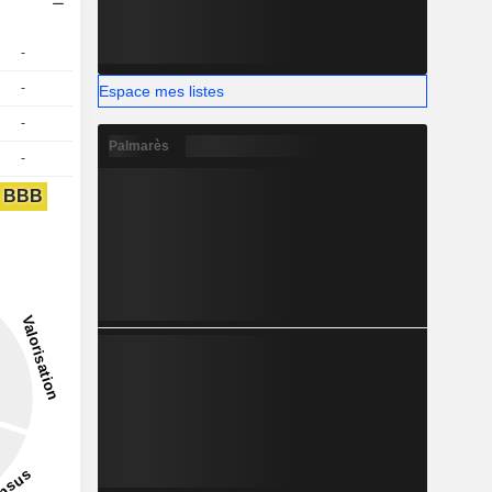
-
-
Espace mes listes
-
Palmarès
-
BBB