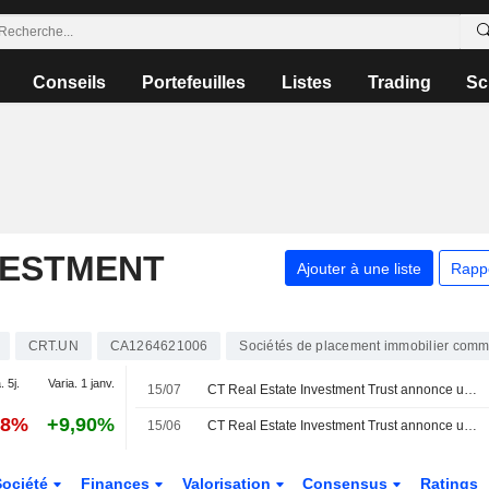
Conseils
Portefeuilles
Listes
Trading
Sc
VESTMENT
Ajouter à une liste
Rapp
CRT.UN
CA1264621006
Sociétés de placement immobilier comm
. 5j.
Varia. 1 janv.
15/07
CT Real Estate Investment Trust annonce une distribution pour la période du 1er au 31 juillet 2026, payable le 17 août 2026
08%
+9,90%
15/06
CT Real Estate Investment Trust annonce une distribution pour la période du 1er au 30 juin 2026, payable le 15 juillet 2026
Société
Finances
Valorisation
Consensus
Ratings