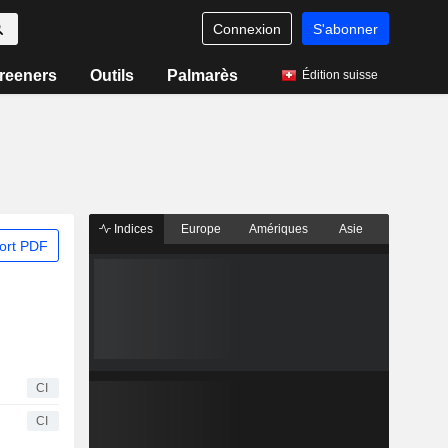
Connexion
S'abonner
reeners
Outils
Palmarès
Édition suisse
Indices
Europe
Amériques
Asie
ort PDF
CI
CI