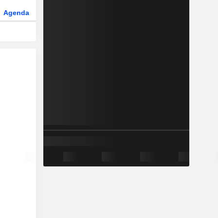
Agenda
Secteur
Dérivés
Fonds et ETFs