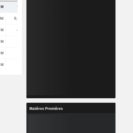
 M
553 M
579 M
604 M
Md
6,97 Md
7,25 Md
7,74 Md
 M
-114 M
-123 M
-132 M
 M
-
-
-
 M
105 M
200 M
238 M
 M
105 M
200 M
238 M
Matières Premières