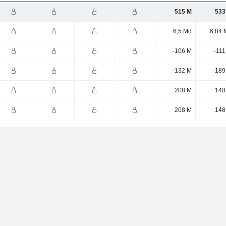
515 M
533
6,5 Md
6,84 
-106 M
-111
-132 M
-189
208 M
148
208 M
148