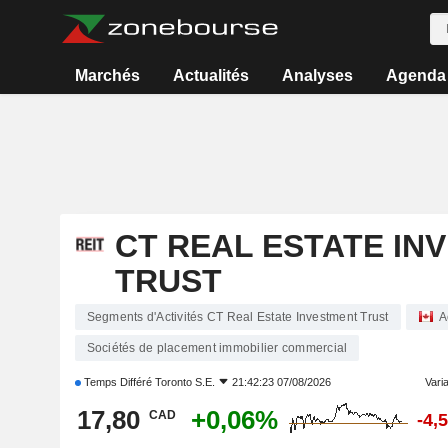
Marchés
Actualités
Analyses
Agenda
CT REAL ESTATE IN
TRUST
Segments d'Activités CT Real Estate Investment Trust
A
Sociétés de placement immobilier commercial
Temps Différé
Toronto S.E.
21:42:23 07/08/2026
Varia
17,80
+0,06%
CAD
-4,