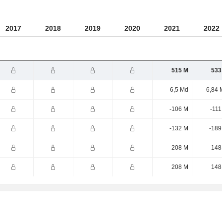
2017
2018
2019
2020
2021
2022
515 M
533
6,5 Md
6,84 
-106 M
-111
-132 M
-189
208 M
148
208 M
148