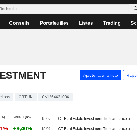
Conseils
Portefeuilles
Listes
Trading
Sc
VESTMENT
Ajouter à une liste
Rapp
ctions
CRT.UN
CA1264621006
. 5j.
Varia. 1 janv.
15/07
CT Real Estate Investment Trust annonce une distribution pour la période du 1er au 31 juillet 2026, payable le 17 août 2026
51%
+9,40%
15/06
CT Real Estate Investment Trust annonce une distribution pour la période du 1er au 30 juin 2026, payable le 15 juillet 2026