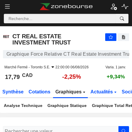
CT REAL ESTATE INVESTMENT TRUST
17,79
$
-2,25%
CT REAL ESTATE
INVESTMENT TRUST
Graphique Force Relative CT Real Estate Investment Trus
Marché Fermé -
Toronto S.E.
22:00:00 06/08/2026
Varia. 1 janv.
CAD
-2,25%
17,79
+9,34%
Synthèse
Cotations
Graphiques
Actualités
Soci
Analyse Technique
Graphique Statique
Graphique Total Re