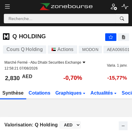
Q HOLDING
2,830
AED
-0,70%
Q HOLDING
Cours Q Holding
Actions
MODON
AEA0065010
Marché Fermé -
Abu Dhabi Securities Exchange
Varia. 1 janv.
12:58:21 07/08/2026
AED
-0,70%
2,830
-15,77%
Synthèse
Cotations
Graphiques
Actualités
Soci
Valorisation: Q Holding