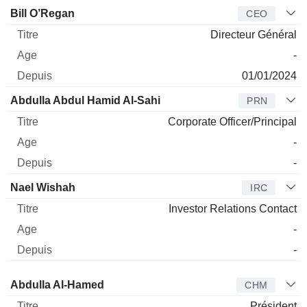
Dirigeant
Titre
Age
Depuis
Bill O’Regan
CEO
Directeur Général
-
01/01/2024
Abdulla Abdul Hamid Al-Sahi
PRN
Corporate Officer/Principal
-
-
Nael Wishah
IRC
Investor Relations Contact
-
-
Administrateur
Titre
Age
Depuis
Abdulla Al-Hamed
CHM
Président