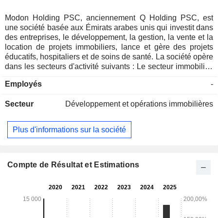
Modon Holding PSC, anciennement Q Holding PSC, est
une société basée aux Émirats arabes unis qui investit dans
des entreprises, le développement, la gestion, la vente et la
location de projets immobiliers, lance et gère des projets
éducatifs, hospitaliers et de soins de santé. La société opère
dans les secteurs d'activité suivants : Le secteur immobilier,
qui comprend le refroidissement urbain et la climatisation,
Employés
-
l'investissement dans des projets d'infrastructure, la
conception d'aménagements paysagers, l'exécution et la
Secteur
Développement et opérations immobilières
vente de propriétés ; le secteur de l'hôtellerie, qui comprend
les contrats de services commerciaux et contractuels liés à
l'activité hôtelière ; le secteur de l'hébergement des
Plus d'informations sur la société
travailleurs, qui comprend la fourniture de services aux
camps de travail, la location, les services de gestion, la
vente de nourriture et d'articles de cafétéria ; le secteur des
investissements, qui comprend les investissements en
Compte de Résultat et Estimations
actions, les fonds gérés, les obligations et autres
investissements et titres ; et le secteur "Autres", qui
comprend les dépenses du siège, les revenus, les actifs et
les passifs non attribués à un secteur quelconque.