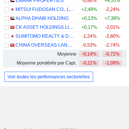
EMAAR PROPERTIES
-0,86%
+4,55%
MITSUI FUDOSAN CO., LTD.
+2,49%
-2,24%
ALPHA DHABI HOLDING
+0,13%
+7,38%
CK ASSET HOLDINGS LIMITED
+0,17%
-2,01%
+
SUMITOMO REALTY & DEVELOPMENT CO., LTD.
-1,24%
-2,80%
+
CHINA OVERSEAS LAND & INVESTMENT LIMITED
-0,53%
-2,74%
Moyenne
-0,14%
-0,72%
Moyenne pondérée par Capi.
-0,11%
-1,09%
Voir toutes les performances sectorielles