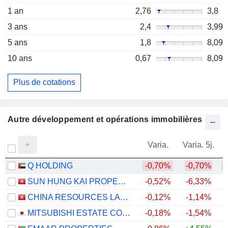
1 an
2,76
3,8
3 ans
2,4
3,99
5 ans
1,8
8,09
10 ans
0,67
8,09
Plus de cotations
Autre développement et opérations immobilières
Varia.
Varia. 5j.
Q HOLDING
-0,70%
-0,70%
SUN HUNG KAI PROPERTIES LIMITED
-0,52%
-6,33%
+
CHINA RESOURCES LAND LIMITED
-0,12%
-1,14%
+
MITSUBISHI ESTATE CO., LTD.
-0,18%
-1,54%
+