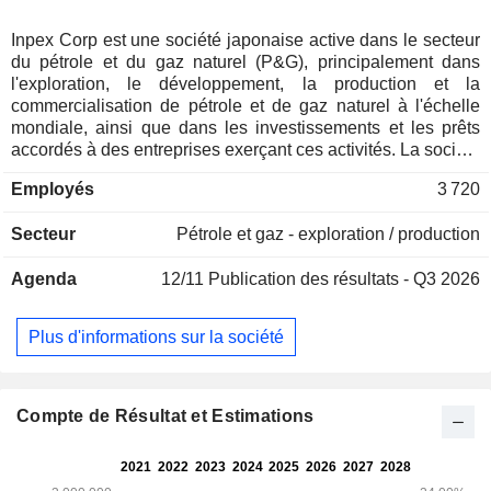
Inpex Corp est une société japonaise active dans le secteur
du pétrole et du gaz naturel (P&G), principalement dans
l'exploration, le développement, la production et la
commercialisation de pétrole et de gaz naturel à l'échelle
mondiale, ainsi que dans les investissements et les prêts
accordés à des entreprises exerçant ces activités. La société
opère à travers deux segments. Le segment P&G national
Employés
3 720
concerne le gisement de gaz de Minaminagaoka et le
terminal de gaz naturel liquéfié (GNL) de Naoetsu. Le
Secteur
Pétrole et gaz - exploration / production
segment Pétrole et gaz à l'étranger est impliqué dans le
projet Ichthys, y compris Ichthys en Australie et l'exploration
Agenda
12/11
Publication des résultats - Q3 2026
environnante, ainsi que dans d'autres projets en Australie (à
l'exclusion d'Ichthys), en Asie du Sud-Est, en Europe et à
Abu Dhabi. La société exerce également des activités liées
Plus d'informations sur la société
au gisement Net Zero5, au transport et à la
commercialisation, ainsi qu'au génie civil.
Compte de Résultat et Estimations