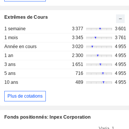
Extrêmes de Cours
1 semaine
3 377
3 601
1 mois
3 345
3 761
Année en cours
3 020
4 955
1 an
2 300
4 955
3 ans
1 651
4 955
5 ans
716
4 955
10 ans
489
4 955
Plus de cotations
Fonds positionnés: Inpex Corporation
Varia. 1