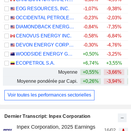
EOG RESOURCES, INC.
-1,07%
-9,38%
+
OCCIDENTAL PETROLEUM CORPORATION
-0,23%
-2,03%
+
DIAMONDBACK ENERGY, INC.
-0,84%
-7,35%
+
CENOVUS ENERGY INC.
-0,58%
-6,84%
+
DEVON ENERGY CORPORATION
-0,30%
-4,76%
+
WOODSIDE ENERGY GROUP LTD
+0,50%
-3,25%
+
ECOPETROL S.A.
+6,74%
+3,55%
+
Moyenne
+0,55%
-3,66%
+
Moyenne pondérée par Capi.
+0,26%
-3,94%
+
Voir toutes les performances sectorielles
Dernier Transcript: Inpex Corporation
Inpex Corporation, 2025 Earnings
16/02