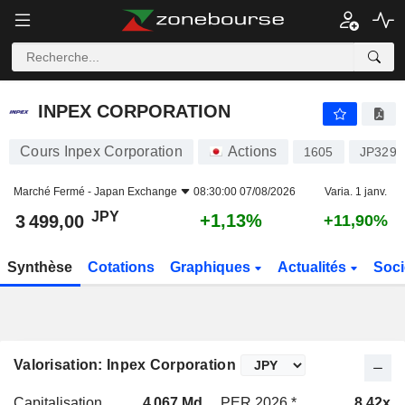
INPEX CORPORATION
3 499,00
¥
+1,13%
INPEX CORPORATION
Cours Inpex Corporation
Actions
1605
JP3294
Marché Fermé -
Japan Exchange
08:30:00 07/08/2026
Varia. 1 janv.
JPY
+1,13%
3 499,00
+11,90%
Synthèse
Cotations
Graphiques
Actualités
Soci
Valorisation: Inpex Corporation
Capitalisation
4 067 Md
PER 2026 *
8,42x