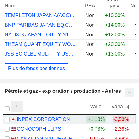
Nom
PEA
janv.
Not
TEMPLETON JAPAN A(ACC)JPY
Non
+10,00%
BNP PARIBAS JAPAN EQ CL CAP
Non
+14,00%
NATIXIS JAPAN EQUITY N1 (C) EUR
Non
+12,00%
THEAM QUANT EQUITY WORLD GURU C EUR ACC
Non
+20,00%
JSS EQ GLBL MUL-FT Y USD ACC
Non
+13,00%
Plus de fonds positionnés
Pétrole et gaz - exploration / production - Autres
Varia.
Varia. 5j.
INPEX CORPORATION
+1,13%
-3,53%
+
CONOCOPHILLIPS
+0,73%
-2,38%
+
CANADIAN NATURAL RESOURCES LIMITED
-0,60%
-4,99%
+