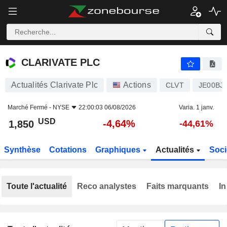
CLARIVATE PLC
1,850
$
-4,64%
CLARIVATE PLC
Actualités Clarivate Plc
Actions
CLVT
JE00BJ
Marché Fermé -
NYSE
22:00:03 06/08/2026
Varia. 1 janv.
USD
-4,64%
1,850
-44,61%
Synthèse
Cotations
Graphiques
Actualités
Soci
Toute l'actualité
Reco analystes
Faits marquants
In