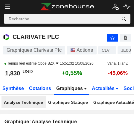
CLARIVATE PLC
1,830
$
+0,55%
CLARIVATE PLC
Graphiques Clarivate Plc
Actions
CLVT
JE00B
Temps réel estimé
Cboe BZX
15:51:32 10/08/2026
Varia. 1 janv.
USD
+0,55%
1,830
-45,06%
Synthèse
Cotations
Graphiques
Actualités
Soci
Analyse Technique
Graphique Statique
Graphique Actualit
Graphique: Analyse Technique