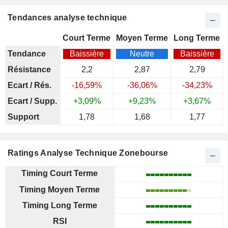
Tendances analyse technique
Court Terme
Moyen Terme
Long Terme
Tendance
Baissière
Neutre
Baissière
Résistance
2,2
2,87
2,79
Ecart / Rés.
-16,59%
-36,06%
-34,23%
Ecart / Supp.
+3,09%
+9,23%
+3,67%
Support
1,78
1,68
1,77
Ratings Analyse Technique Zonebourse
Timing Court Terme
Timing Moyen Terme
Timing Long Terme
RSI