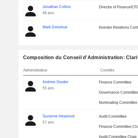
Jonathan Collins
Director of Finance/CF
46 ans
Mark Donohue
Investor Relations Cont
Composition du Conseil d'Administration: Clari
Administrateur
Comités
Andrew Snyder
Finance Committee
55 ans
Governance Committe
Nominating Committee
Suzanne Heywood
Audit Committee
57 ans
Finance Committee Ch
Audit Committee Chair