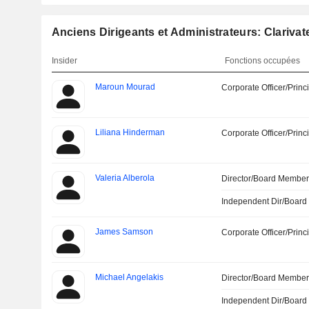
Anciens Dirigeants et Administrateurs: Clarivat
Insider
Fonctions occupées
Maroun Mourad
Corporate Officer/Princ
Liliana Hinderman
Corporate Officer/Princ
Valeria Alberola
Director/Board Membe
Independent Dir/Boar
James Samson
Corporate Officer/Princ
Michael Angelakis
Director/Board Membe
Independent Dir/Boar