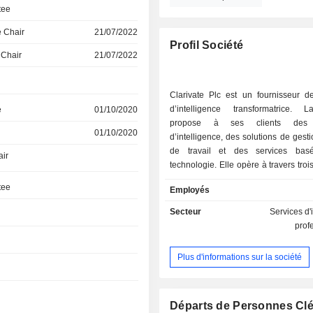
tee
 Chair
21/07/2022
Profil Société
 Chair
21/07/2022
Clarivate Plc est un fournisseur de
d’intelligence transformatrice. 
e
01/10/2020
propose à ses clients des s
01/10/2020
d’intelligence, des solutions de gesti
de travail et des services bas
air
technologie. Elle opère à travers tro
: le secteur universitaire et publi
tee
Employés
propriété intellectuelle (IP) et les sc
vie et la santé (LS&H). Le segment
Secteur
Services d'
universitaire et public » associe d
prof
fiables, une technologie responsa
expertise éditoriale afin de favoriser
Plus d'informations sur la société
universitaire et de contribuer à l’a
des résultats nationaux pour les inst
les utilisateurs du monde entier. 
Propriété intellectuelle fournit des
Départs de Personnes Cl