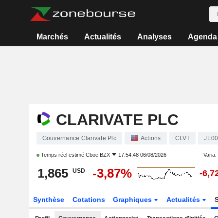
Marchés
Actualités
Analyses
Agenda
CLARIVATE PLC
Gouvernance Clarivate Plc
Actions
CLVT
JE0
Temps réel estimé
Cboe BZX
17:54:48 06/08/2026
Varia. 
1,865
-3,87%
USD
-6,7
Synthèse
Cotations
Graphiques
Actualités