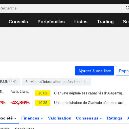
Conseils
Portefeuilles
Listes
Trading
Sc
Ajouter à une liste
Rapp
0BJJN4441
Services d'information professionnelle
5j.
Varia. 1 janv.
16:02
Clarivate déploie ses capacités d'IA agentique sur l'ensemble du portefeuille Cortellis
2%
-43,86%
10:38
Un administrateur de Clarivate cède des actions pour une valeur de 4 829 859 $, selon un récent document de la SEC
Société
Finances
Valorisation
Consensus
Ratings