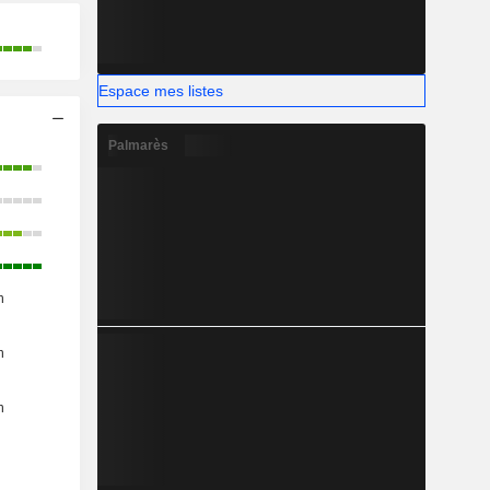
Espace mes listes
Palmarès
n
n
n