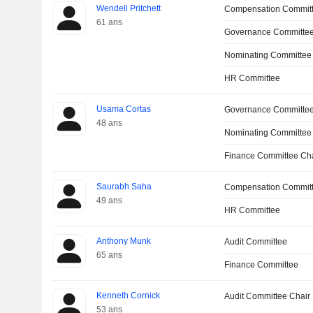
Wendell Pritchett
Compensation Commit
61 ans
Governance Committee
Nominating Committee
HR Committee
Usama Cortas
Governance Committe
48 ans
Nominating Committee
Finance Committee Ch
Saurabh Saha
Compensation Commit
49 ans
HR Committee
Anthony Munk
Audit Committee
65 ans
Finance Committee
Kenneth Cornick
Audit Committee Chair
53 ans