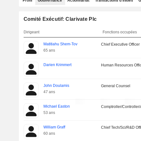
Profil
Gouvernance
Actionnariat
Transactions d'initiés
G
Comité Exécutif: Clarivate Plc
Dirigeant
Fonctions occupées
Matitiahu Shem-Tov
Chief Executive Officer
65 ans
Darien Krimmert
Human Resources Offi
John Doulamis
General Counsel
47 ans
Michael Easton
Comptroller/Controller/
53 ans
William Graff
Chief Tech/Sci/R&D Off
60 ans