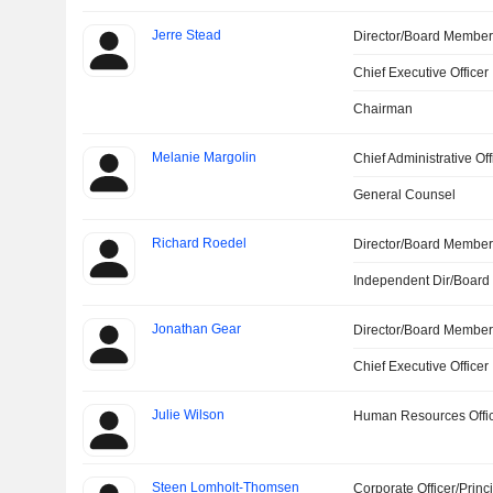
Jerre Stead
Director/Board Membe
Chief Executive Officer
Chairman
Melanie Margolin
Chief Administrative Off
General Counsel
Richard Roedel
Director/Board Membe
Independent Dir/Boar
Jonathan Gear
Director/Board Membe
Chief Executive Officer
Julie Wilson
Human Resources Offi
Steen Lomholt-Thomsen
Corporate Officer/Princ