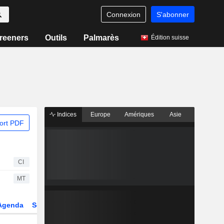
Connexion
S'abonner
reeners
Outils
Palmarès
Édition suisse
Indices
Europe
Amériques
Asie
ort PDF
CI
MT
Agenda
Secteur
Dérivés
Fonds et ETFs