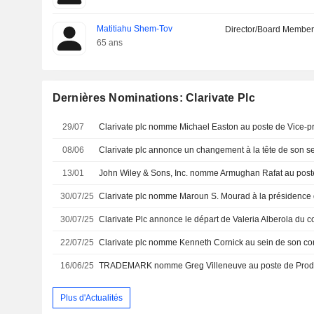
Matitiahu Shem-Tov
Director/Board Membe
65 ans
Dernières Nominations: Clarivate Plc
29/07
08/06
13/01
30/07/25
30/07/25
22/07/25
16/06/25
Plus d'Actualités