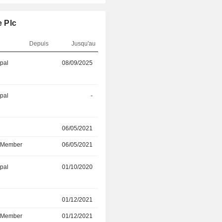
e Plc
Depuis
Jusqu'au
ipal
08/09/2025
09/06/2026
ipal
-
01/03/2026
r
06/05/2021
31/12/2025
d Member
06/05/2021
31/12/2025
ipal
01/10/2020
07/09/2025
r
01/12/2021
07/05/2025
d Member
01/12/2021
07/05/2025