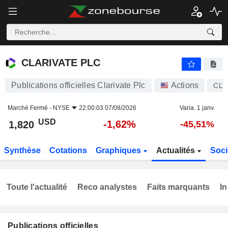
CLARIVATE PLC
1,820
$
-1,62%
CLARIVATE PLC
Publications officielles Clarivate Plc
Actions
CLV
Marché Fermé -
NYSE
22:00:03 07/08/2026
Varia. 1 janv.
USD
-1,62%
1,820
-45,51%
Synthèse
Cotations
Graphiques
Actualités
Soci
Toute l'actualité
Reco analystes
Faits marquants
In
Publications officielles