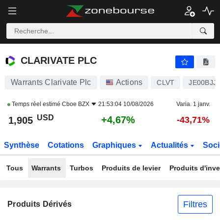
CLARIVATE PLC
1,905
$
+4,67%
CLARIVATE PLC
Warrants Clarivate Plc
Actions
CLVT
JE00BJJ
Temps réel estimé
Cboe BZX
21:53:04 10/08/2026
Varia. 1 janv.
USD
+4,67%
1,905
-43,71%
Synthèse
Cotations
Graphiques
Actualités
Soci
Tous
Warrants
Turbos
Produits de levier
Produits d'inv
Filtres
Produits Dérivés