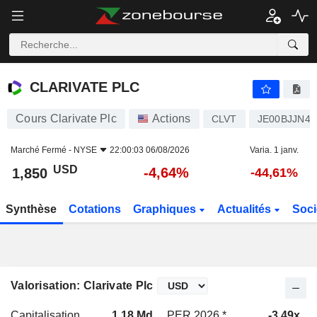
CLARIVATE PLC
1,850
$
-4,64%
CLARIVATE PLC
Cours Clarivate Plc
Actions
CLVT
JE00BJJN44
Marché Fermé -
NYSE
22:00:03 06/08/2026
Varia. 1 janv.
USD
-4,64%
1,850
-44,61%
Synthèse
Cotations
Graphiques
Actualités
Soci
Valorisation: Clarivate Plc
Capitalisation
1,18 Md
PER 2026 *
-3,49x