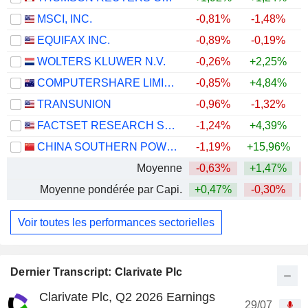
MSCI, INC.
-0,81%
-1,48%
EQUIFAX INC.
-0,89%
-0,19%
WOLTERS KLUWER N.V.
-0,26%
+2,25%
COMPUTERSHARE LIMITED
-0,85%
+4,84%
TRANSUNION
-0,96%
-1,32%
FACTSET RESEARCH SYSTEMS, INC.
-1,24%
+4,39%
CHINA SOUTHERN POWER GRID TECHNOLOGY CO.,LTD
-1,19%
+15,96%
+
Moyenne
-0,63%
+1,47%
Moyenne pondérée par Capi.
+0,47%
-0,30%
Voir toutes les performances sectorielles
Dernier Transcript: Clarivate Plc
Clarivate Plc, Q2 2026 Earnings
29/07