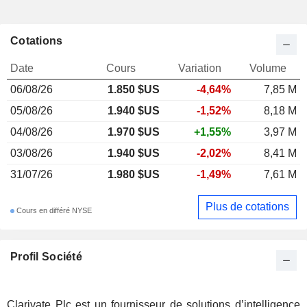
Cotations
Date
Cours
Variation
Volume
06/08/26
1.850 $US
-4,64%
7,85 M
05/08/26
1.940 $US
-1,52%
8,18 M
04/08/26
1.970 $US
+1,55%
3,97 M
03/08/26
1.940 $US
-2,02%
8,41 M
31/07/26
1.980 $US
-1,49%
7,61 M
Plus de cotations
Cours en différé NYSE
Profil Société
Clarivate Plc est un fournisseur de solutions d’intelligence