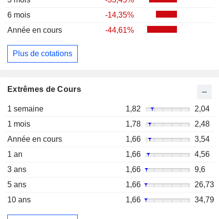
6 mois
-14,35%
Année en cours
-44,61%
Plus de cotations
Extrêmes de Cours
1 semaine
1,82
2,04
1 mois
1,78
2,48
Année en cours
1,66
3,54
1 an
1,66
4,56
3 ans
1,66
9,6
5 ans
1,66
26,73
10 ans
1,66
34,79