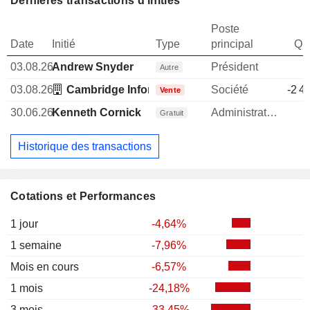
Dernières transactions d'initiés
Poste
Date
Initié
Type
principal
Qua
03.08.26
Andrew Snyder
Président
Autre
03.08.26
Cambridge Information Group, Inc.
Société
-2 4
Vente
30.06.26
Kenneth Cornick
Administrateur
1
Gratuit
Historique des transactions
Cotations et Performances
1 jour
-4,64%
1 semaine
-7,96%
Mois en cours
-6,57%
1 mois
-24,18%
3 mois
-33,45%