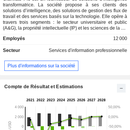
transformatrice. La société propose à ses clients des
solutions d’intelligence, des solutions de gestion des flux de
travail et des services basés sur la technologie. Elle opère à
travers trois segments : le secteur universitaire et public
(A&G), la propriété intellectuelle (IP) et les sciences de la vie
et la santé (LS&H). Le segment « Secteur universitaire et
Employés
12 000
public » associe des contenus fiables, une technologie
responsable et une expertise éditoriale afin de favoriser la
Secteur
Services d'information professionnelle
réussite universitaire et de contribuer à l’amélioration des
résultats nationaux pour les institutions et les utilisateurs du
monde entier. Le segment Propriété intellectuelle fournit des
Plus d'informations sur la société
données et des logiciels en matière de propriété
intellectuelle, et aide les entreprises à stimuler l'innovation,
les cabinets d'avocats à atteindre l'excellence dans leur
pratique, ainsi que les organisations à gérer et à protéger
Compte de Résultat et Estimations
leurs actifs de propriété intellectuelle essentiels. Le segment
Sciences de la vie et Santé propose aux organisations du
secteur des sciences de la vie et de la santé l'intelligence
contextuelle nécessaire pour fournir aux patients des
traitements et des solutions sûrs et commercialisables.