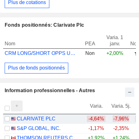
Plus de cotations
Fonds positionnés: Clarivate Plc
Varia. 1
Nom
PEA
janv.
Not
CRM LONG/SHORT OPPS UCITS A USD
Non
+2,00%
Plus de fonds positionnés
Information professionnelles - Autres
Varia.
Varia. 5j.
CLARIVATE PLC
-4,64%
-7,96%
S&P GLOBAL, INC.
-1,17%
-2,35%
THOMSON REUTERS CORPORATION
+1,92%
+1,24%