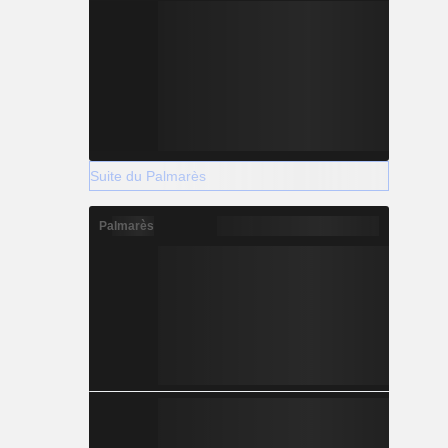
Suite du Palmarès
Palmarès