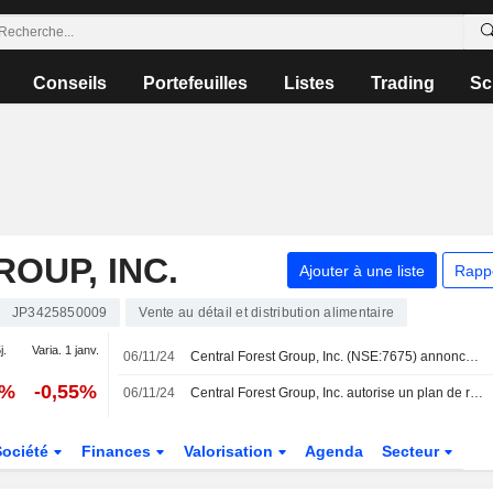
Conseils
Portefeuilles
Listes
Trading
Sc
OUP, INC.
Ajouter à une liste
Rapp
JP3425850009
Vente au détail et distribution alimentaire
j.
Varia. 1 janv.
06/11/24
Central Forest Group, Inc. (NSE:7675) annonce un rachat d'actions pour 387.200 actions, représentant 4,41%, pour un montant de 828,89 millions ¥.
2%
-0,55%
06/11/24
Central Forest Group, Inc. autorise un plan de rachat.
Société
Finances
Valorisation
Agenda
Secteur