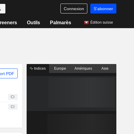
Connexion
S'abonner
reeners
Outils
Palmarès
Édition suisse
Indices
Europe
Amériques
Asie
ort PDF
CI
CI