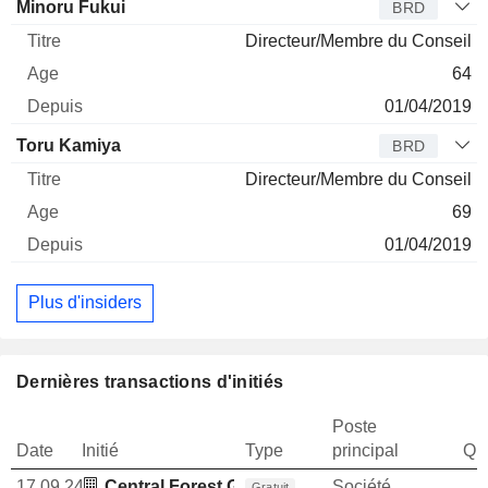
Minoru Fukui
BRD
Directeur/Membre du Conseil
64
01/04/2019
Toru Kamiya
BRD
Directeur/Membre du Conseil
69
01/04/2019
Plus d'insiders
Dernières transactions d'initiés
Poste
Date
Initié
Type
principal
Qua
17.09.24
Central Forest Group Business Association
Société
Gratuit