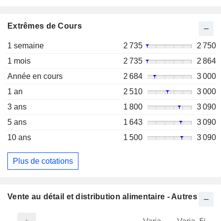
Extrêmes de Cours
1 semaine
2 735
2 750
1 mois
2 735
2 864
Année en cours
2 684
3 000
1 an
2 510
3 000
3 ans
1 800
3 090
5 ans
1 643
3 090
10 ans
1 500
3 090
Plus de cotations
Vente au détail et distribution alimentaire - Autres