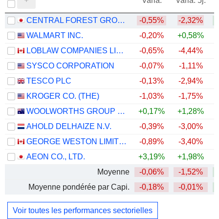
Varia.
Varia. 5j.
CENTRAL FOREST GROUP, INC.
-0,55%
-2,32%
WALMART INC.
-0,20%
+0,58%
LOBLAW COMPANIES LIMITED
-0,65%
-4,44%
+
SYSCO CORPORATION
-0,07%
-1,11%
TESCO PLC
-0,13%
-2,94%
+
KROGER CO. (THE)
-1,03%
-1,75%
WOOLWORTHS GROUP LIMITED
+0,17%
+1,28%
+
AHOLD DELHAIZE N.V.
-0,39%
-3,00%
GEORGE WESTON LIMITED
-0,89%
-3,40%
+
AEON CO., LTD.
+3,19%
+1,98%
Moyenne
-0,06%
-1,52%
Moyenne pondérée par Capi.
-0,18%
-0,01%
Voir toutes les performances sectorielles