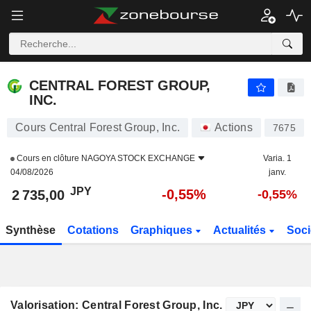
CENTRAL FOREST GROUP, INC.
2 735,00
¥
-0,55%
CENTRAL FOREST GROUP,
INC.
Cours Central Forest Group, Inc.
Actions
7675
Cours en clôture
NAGOYA STOCK EXCHANGE
Varia. 1
04/08/2026
janv.
JPY
-0,55%
2 735,00
-0,55%
Synthèse
Cotations
Graphiques
Actualités
Soci
Valorisation: Central Forest Group, Inc.