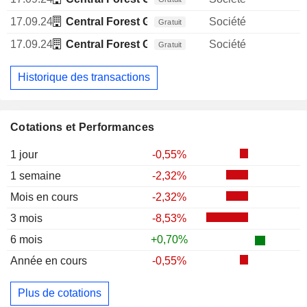
17.09.24
Central Forest Group Business Association
Société
Gratuit
17.09.24
Central Forest Group Business Association
Société
Gratuit
Historique des transactions
Cotations et Performances
1 jour
-0,55%
1 semaine
-2,32%
Mois en cours
-2,32%
3 mois
-8,53%
6 mois
+0,70%
Année en cours
-0,55%
Plus de cotations