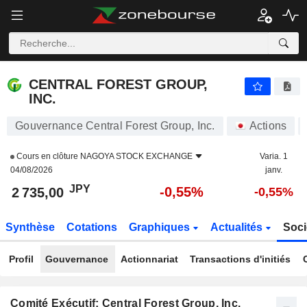
CENTRAL FOREST GROUP, INC.
2 735,00
¥
-0,55%
CENTRAL FOREST GROUP,
INC.
Gouvernance Central Forest Group, Inc.
Actions
Cours en clôture
NAGOYA STOCK EXCHANGE
Varia. 1
04/08/2026
janv.
JPY
-0,55%
2 735,00
-0,55%
Synthèse
Cotations
Graphiques
Actualités
Soci
Profil
Gouvernance
Actionnariat
Transactions d'initiés
Comité Exécutif: Central Forest Group, Inc.