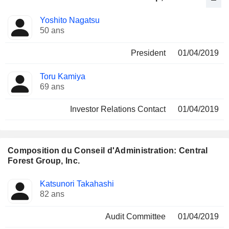
Fonctions
Yoshito Nagatsu
Dirigeant
occupées
50 ans
President
01/04/2019
Toru Kamiya
69 ans
Investor Relations Contact
01/04/2019
Composition du Conseil d'Administration: Central
Forest Group, Inc.
Administrateur
Comités
Katsunori Takahashi
82 ans
Audit Committee
01/04/2019