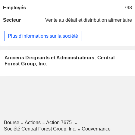
champignons shiitake. Elle s'occupe également de la vente
Employés
798
en gros de produits alimentaires et d'alcools, de l'achat de
produits et de propositions répondant aux besoins de la
Secteur
Vente au détail et distribution alimentaire
vente en gros de produits alimentaires et d'alcools, du
transport et de la distribution de produits par l'intermédiaire
de ses filiales à part entière.
Plus d'informations sur la société
Anciens Dirigeants et Administrateurs: Central
Forest Group, Inc.
Fonctions
Insider
occupées
Bourse
Actions
Action 7675
Société Central Forest Group, Inc.
Gouvernance