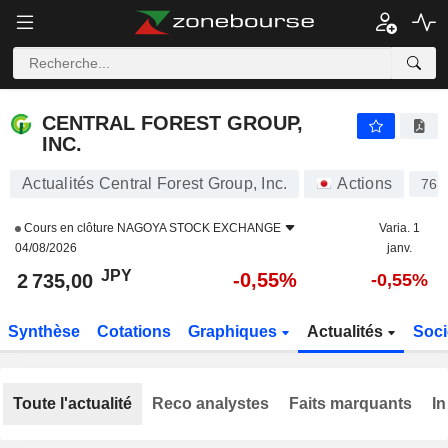
CENTRAL FOREST GROUP, INC.
2 735,00
¥
-0,55%
CENTRAL FOREST GROUP,
INC.
Actualités Central Forest Group, Inc.
Actions
767
Cours en clôture
NAGOYA STOCK EXCHANGE
Varia. 1
04/08/2026
janv.
JPY
-0,55%
2 735,00
-0,55%
Synthèse
Cotations
Graphiques
Actualités
Soci
Toute l'actualité
Reco analystes
Faits marquants
In