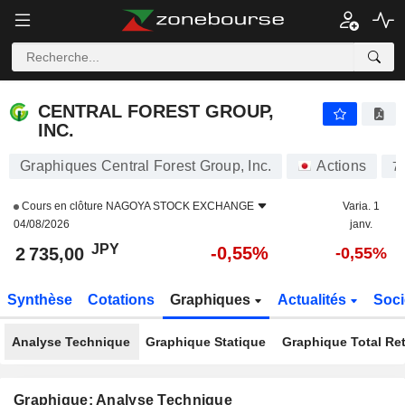
CENTRAL FOREST GROUP, INC.
2 735,00
¥
-0,55%
CENTRAL FOREST GROUP,
INC.
Graphiques Central Forest Group, Inc.
Actions
7
Cours en clôture
NAGOYA STOCK EXCHANGE
Varia. 1
04/08/2026
janv.
JPY
-0,55%
2 735,00
-0,55%
Synthèse
Cotations
Graphiques
Actualités
Soci
Analyse Technique
Graphique Statique
Graphique Total Re
Graphique: Analyse Technique