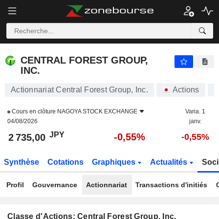
CENTRAL FOREST GROUP, INC.
2 735,00
¥
-0,55%
CENTRAL FOREST GROUP,
INC.
Actionnariat Central Forest Group, Inc.
Actions
7
Cours en clôture
NAGOYA STOCK EXCHANGE
Varia. 1
04/08/2026
janv.
JPY
-0,55%
2 735,00
-0,55%
Synthèse
Cotations
Graphiques
Actualités
Soci
Profil
Gouvernance
Actionnariat
Transactions d'initiés
Classe d'Actions: Central Forest Group, Inc.