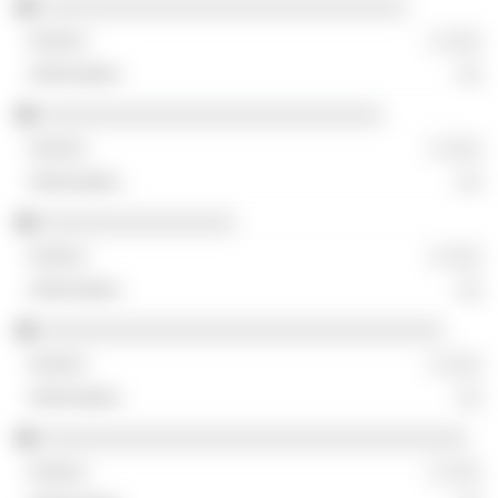
░░░░░░░░░░░░░░░░░░░░░░░░░░░░░░
░ ░░░
░░
░░░░░░░░░░░░░░░░░░░░░░░░░░░░
░ ░░░
░░
░░░░░░░░░░░░░░░░
░ ░░░
░░
░░░░░░░░░░░░░░░░░░░░░░░░░░░░░░░░░
░ ░░░
░░
░░░░░░░░░░░░░░░░░░░░░░░░░░░░░░░░░░░
░ ░░░