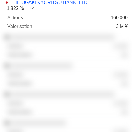
THE OGAKI KYORITSU BANK, LTD.
1,822 %
160 000
3 M ¥
░░░░░░░░░░░░░░░░░░░░░░░░░░░░░░░░
░ ░░░
░░
░░░░░░░░░░░░░░░░░░░
░ ░░░
░░
░░░░░░░░░░░░░░░░░░░░░░░░░░░░░░░░
░ ░░░
░░
░░░░░░░░░░░░░░░░░
░ ░░░