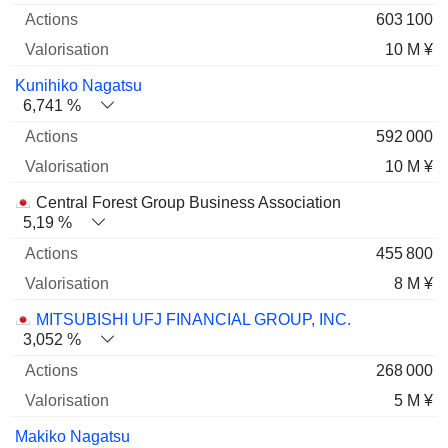
603 100
10 M ¥
Kunihiko Nagatsu
6,741 %
592 000
10 M ¥
Central Forest Group Business Association
5,19 %
455 800
8 M ¥
MITSUBISHI UFJ FINANCIAL GROUP, INC.
3,052 %
268 000
5 M ¥
Makiko Nagatsu