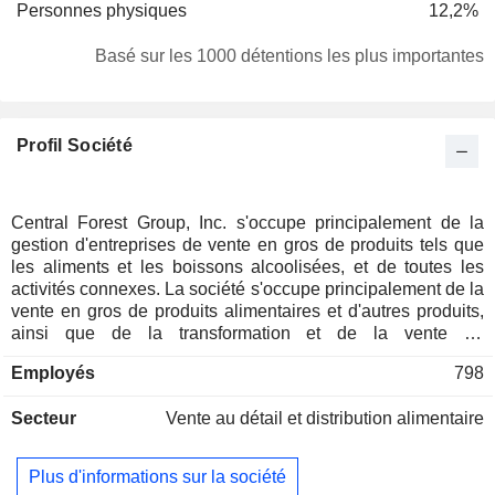
Personnes physiques
12,2%
Basé sur les 1000 détentions les plus importantes
Profil Société
Central Forest Group, Inc. s'occupe principalement de la
gestion d'entreprises de vente en gros de produits tels que
les aliments et les boissons alcoolisées, et de toutes les
activités connexes. La société s'occupe principalement de la
vente en gros de produits alimentaires et d'autres produits,
ainsi que de la transformation et de la vente de
champignons shiitake. Elle s'occupe également de la vente
Employés
798
en gros de produits alimentaires et d'alcools, de l'achat de
produits et de propositions répondant aux besoins de la
Secteur
Vente au détail et distribution alimentaire
vente en gros de produits alimentaires et d'alcools, du
transport et de la distribution de produits par l'intermédiaire
de ses filiales à part entière.
Plus d'informations sur la société