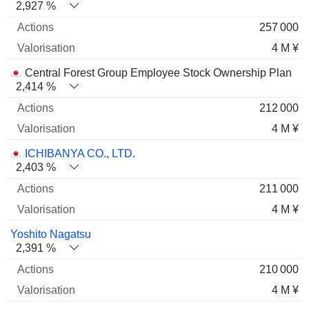
2,927 %
257 000
4 M ¥
Central Forest Group Employee Stock Ownership Plan
2,414 %
212 000
4 M ¥
ICHIBANYA CO., LTD.
2,403 %
211 000
4 M ¥
Yoshito Nagatsu
2,391 %
210 000
4 M ¥