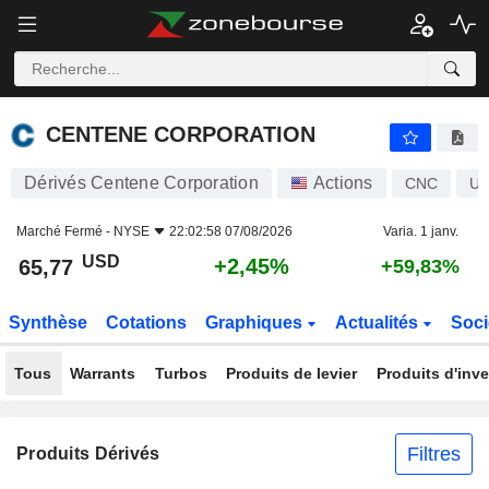
CENTENE CORPORATION
65,77
$
+2,45%
CENTENE CORPORATION
Dérivés Centene Corporation
Actions
CNC
US
Marché Fermé -
NYSE
22:02:58 07/08/2026
Varia. 1 janv.
USD
+2,45%
65,77
+59,83%
Synthèse
Cotations
Graphiques
Actualités
Soci
Tous
Warrants
Turbos
Produits de levier
Produits d'inv
Filtres
Produits Dérivés