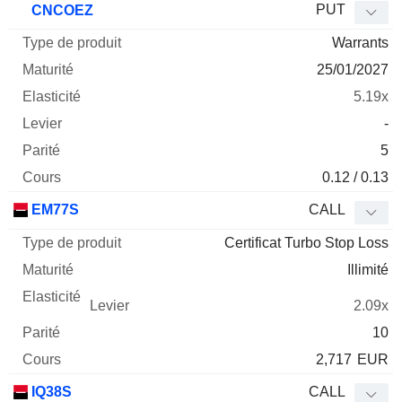
PUT
CNCOEZ
Warrants
25/01/2027
5.19x
-
5
0.12 / 0.13
EM77S
CALL
Certificat Turbo Stop Loss
Illimité
2.09x
10
2,717
EUR
IQ38S
CALL