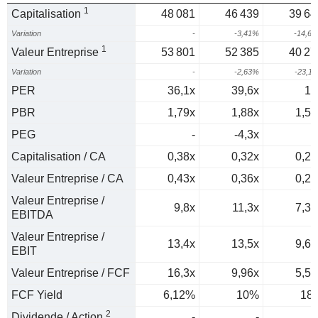
1
Capitalisation
48 081
46 439
39 64
Variation
-
-3,41%
-14,6
1
Valeur Entreprise
53 801
52 385
40 27
Variation
-
-2,63%
-23,1
PER
36,1x
39,6x
15
PBR
1,79x
1,88x
1,53
PEG
-
-4,3x
0
Capitalisation / CA
0,38x
0,32x
0,26
Valeur Entreprise / CA
0,43x
0,36x
0,26
Valeur Entreprise /
9,8x
11,3x
7,36
EBITDA
Valeur Entreprise /
13,4x
13,5x
9,63
EBIT
Valeur Entreprise / FCF
16,3x
9,96x
5,55
FCF Yield
6,12%
10%
18
2
Dividende / Action
-
-