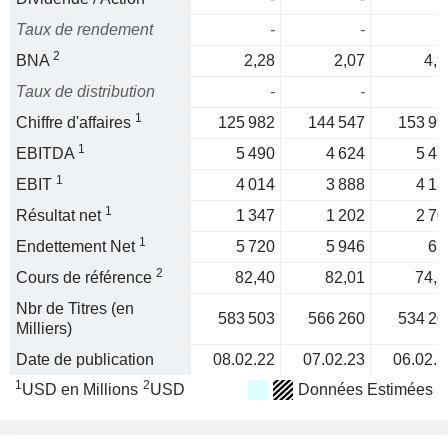
Taux de rendement
-
-
2
BNA
2,28
2,07
4,9
Taux de distribution
-
-
1
Chiffre d'affaires
125 982
144 547
153 99
1
EBITDA
5 490
4 624
5 47
1
EBIT
4 014
3 888
4 18
1
Résultat net
1 347
1 202
2 70
1
Endettement Net
5 720
5 946
63
2
Cours de référence
82,40
82,01
74,2
Nbr de Titres (en
583 503
566 260
534 20
Milliers)
Date de publication
08.02.22
07.02.23
06.02.2
1
2
USD en Millions
USD
Données Estimées